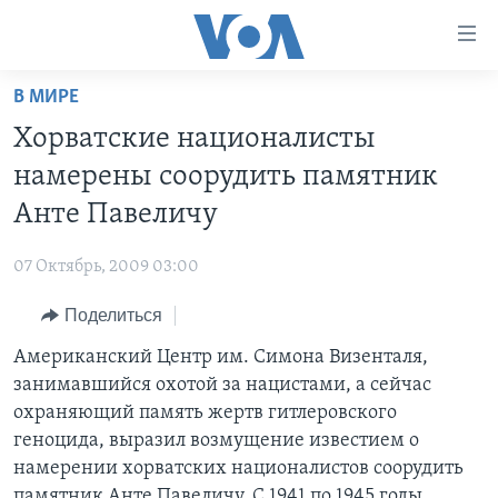
Линки
доступности
Перейти
В МИРЕ
на
ГЛАВНОЕ
Хорватские националисты
основной
ПРОГРАММЫ
контент
намерены соорудить памятник
ПРОЕКТЫ
Перейти
АМЕРИКА
Анте Павеличу
к
ЭКСПЕРТИЗА
НОВОСТИ ЗА МИНУТУ
УЧИМ АНГЛИЙСКИЙ
основной
07 Октябрь, 2009 03:00
ИНТЕРВЬЮ
ИТОГИ
НАША АМЕРИКАНСКАЯ ИСТОРИЯ
навигации
Перейти
Поделиться
ФАКТЫ ПРОТИВ ФЕЙКОВ
ПОЧЕМУ ЭТО ВАЖНО?
А КАК В АМЕРИКЕ?
в
Американский Центр им. Симона Визенталя,
ЗА СВОБОДУ ПРЕССЫ
ДИСКУССИЯ VOA
АРТЕФАКТЫ
поиск
занимавшийся охотой за нацистами, а сейчас
УЧИМ АНГЛИЙСКИЙ
ДЕТАЛИ
АМЕРИКАНСКИЕ ГОРОДКИ
охраняющий память жертв гитлеровского
ВИДЕО
геноцида, выразил возмущение известием о
НЬЮ-ЙОРК NEW YORK
ТЕСТЫ
намерении хорватских националистов соорудить
ПОДПИСКА НА НОВОСТИ
АМЕРИКА. БОЛЬШОЕ ПУТЕШЕСТВИЕ
памятник Анте Павеличу. С 1941 по 1945 годы