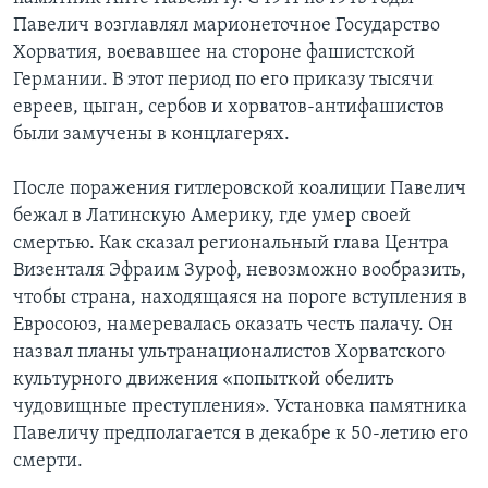
Павелич возглавлял марионеточное Государство
Learning English
Хорватия, воевавшее на стороне фашистской
Германии. В этот период по его приказу тысячи
СОЦИАЛЬНЫЕ СЕТИ
евреев, цыган, сербов и хорватов-антифашистов
были замучены в концлагерях.
После поражения гитлеровской коалиции Павелич
Языки
бежал в Латинскую Америку, где умер своей
смертью. Как сказал региональный глава Центра
Визенталя Эфраим Зуроф, невозможно вообразить,
чтобы страна, находящаяся на пороге вступления в
Евросоюз, намеревалась оказать честь палачу. Он
назвал планы ультранационалистов Хорватского
культурного движения «попыткой обелить
чудовищные преступления». Установка памятника
Павеличу предполагается в декабре к 50-летию его
смерти.