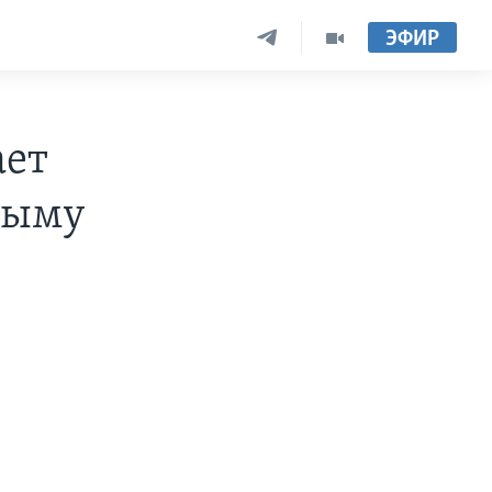
ЭФИР
ает
рыму