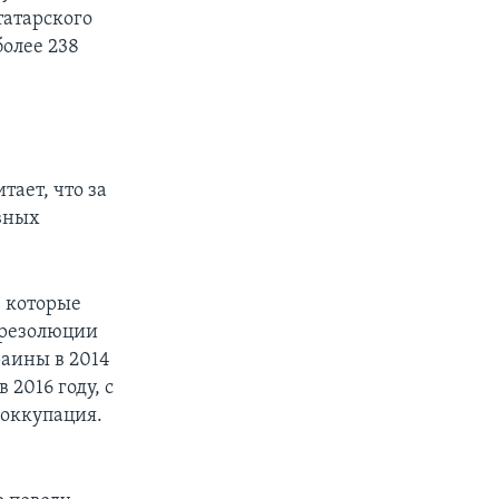
татарского
олее 238
тает, что за
ивных
 которые
 резолюции
аины в 2014
2016 году, с
оккупация.