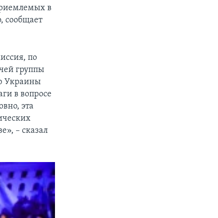
приемлемых в
, сообщает
иссия, по
чей группы
ю Украины
ги в вопросе
вно, эта
нических
е», – сказал