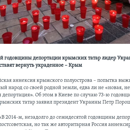
-й годовщины депортации крымских татар лидер Укра
аставят вернуть украденное – Крым
йская аннексия крымского полуострова – попытка вы
ый народ со своей родной земли, едва ли не «новая, н
я депортация». Об этом в Киеве по случаю 73-ю годовщ
рымских татар заявил президент Украины Петр Поро
«В 2014-м, незадолго до семидесятой годовщины депо
постсоветская, но так же авторитарная Россия аннекси