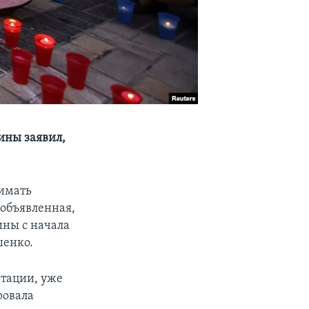
ины заявил,
жимать
еобъявленная,
ины с начала
шенко.
ртации, уже
ровала