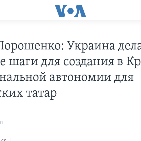
Порошенко: Украина дел
е шаги для создания в К
нальной автономии для
ких татар
11
ься