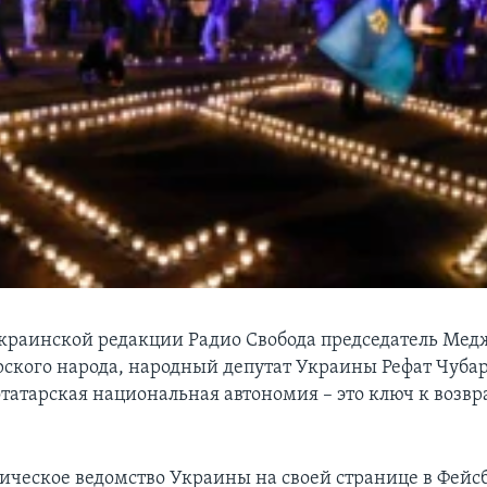
краинской редакции Радио Свобода председатель Мед
ского народа, народный депутат Украины Рефат Чубар
татарская национальная автономия – это ключ к воз
ческое ведомство Украины на своей странице в Фейс