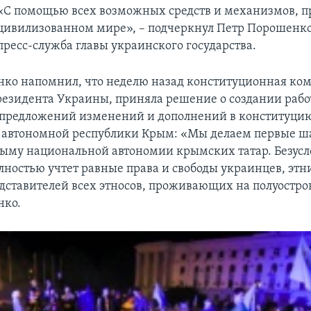
«С помощью всех возможных средств и механизмов, 
цивилизованном мире», – подчеркнул Петр Порошенко
пресс-служба главы украинского государства.
ко напомнил, что неделю назад конституционная ком
езидента Украины, приняла решение о создании рабо
 предложений изменений и дополнений в конституци
 автономной республики Крым: «Мы делаем первые ша
рыму национальной автономии крымских татар. Безусло
лностью учтет равные права и свободы украинцев, эт
дставителей всех этносов, проживающих на полуостров
нко.