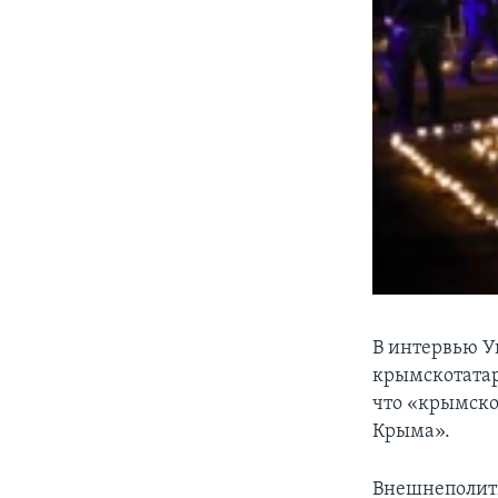
В интервью У
крымскотатар
что «крымско
Крыма».
Внешнеполити