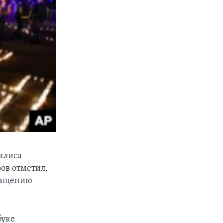
жлиса
ов отметил,
вращению
буке