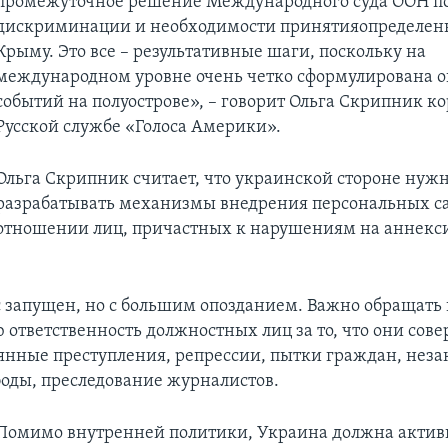
промежуточное решение Международного суда ООН по
дискриминации и необходимости принятияопределен
Крыму. Это все – результативные шаги, поскольку на
международном уровне очень четко сформулирована 
событий на полуострове», – говорит Ольга Скрипник к
Русской службе «Голоса Америки».
Ольга Скрипник считает, что украинской стороне нуж
разрабатывать механизмы внедрения персональных с
отношении лиц, причастных к нарушениям на аннекс
с запущен, но с большим опозданием. Важно обращать
 ответственность должностных лиц за то, что они сов
янные преступления, репрессии, пытки граждан, неза
оды, преследование журналистов.
Помимо внутренней политики, Украина должна актив