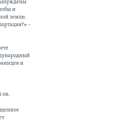
 вынуждены
тобы и
ной земли.
портация?» –
ете
ждународный
раинцев и
 он.
вященное
ет