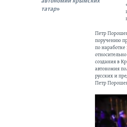
автономии крымских
татар
Петр Порошен
поручению пр
по наработке
относительно
создания в К
автономия по
русских и пре
Петр Пороше