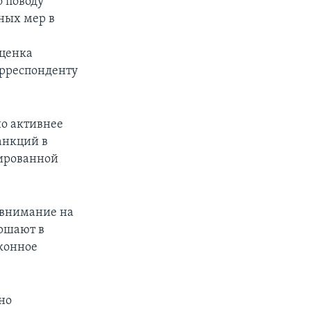
 поводу
ных мер в
оценка
орреспонденту
но активнее
анкций в
ированной
 внимание на
ершают в
конное
но