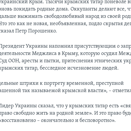
украинский Крым. Тысячи крымских татар поневоле
вновь покидать родные дома. Оккупанты делают все, ч
дальше выжимать свободолюбивый народ из своей род
Что это как не новая, необъявленная, подло скрытая де
сказал Петр Порошенко.
Президент Украины напомнил присутствующим о запр
деятельности Меджлиса в Крыму, которую осудил Ме
Суд ООН, аресты и пытки, притеснения этнических ук
крымских татар, бесследное исчезновение людей.
дельные штрихи к портрету временной, преступной
ашенной так называемой крымской власти», – отметил
Лидер Украины сказал, что у крымских татар есть «с
право свободно жить на родной земле». И это право буд
«восстановлено – окончательно и бесповоротно».