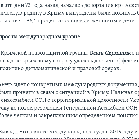
 в эти дни 73 года назад началась депортация крымско
рическую родину в Крыму вынуждены были покинуть б
, из них – 86,4 процента составляли женщины и дети.
прос на международном уровне
ь Крымской правозащитной группы
Ольга Скрипник
счи
и года по крымскому вопросу удалось достичь эффект
в политико-дипломатической и правовой сферах.
«Речь идет о конкретных международных документах,
были приняты в связи с ситуацией в Крыму. Начиная с
Генассамблеи ООН о территориальной целостности Укр
году до новой резолюции Генеральной Ассамблеи ООН в 
более четким и закрепляющим определением понятия 
Выводы Уголовного международного суда в 2016 году и