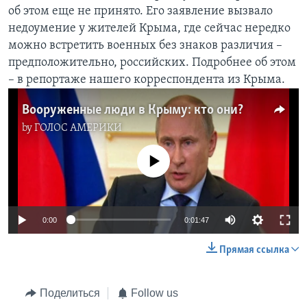
об этом еще не принято. Его заявление вызвало
Learning English
недоумение у жителей Крыма, где сейчас нередко
можно встретить военных без знаков различия –
СОЦИАЛЬНЫЕ СЕТИ
предположительно, российских. Подробнее об этом
– в репортаже нашего корреспондента из Крыма.
Вооруженные люди в Крыму: кто они?
Языки
by
ГОЛОС АМЕРИКИ
No media source currently available
0:00
0:01:47
Прямая ссылка
Поделиться
Follow us