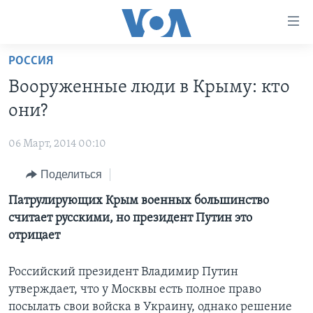
Линки
доступности
Перейти
РОССИЯ
на
ГЛАВНОЕ
Вооруженные люди в Крыму: кто
основной
ПРОГРАММЫ
контент
они?
ПРОЕКТЫ
Перейти
АМЕРИКА
к
06 Март, 2014 00:10
ЭКСПЕРТИЗА
НОВОСТИ ЗА МИНУТУ
УЧИМ АНГЛИЙСКИЙ
основной
Поделиться
ИНТЕРВЬЮ
ИТОГИ
НАША АМЕРИКАНСКАЯ ИСТОРИЯ
навигации
Перейти
ФАКТЫ ПРОТИВ ФЕЙКОВ
Патрулирующих Крым военных большинство
ПОЧЕМУ ЭТО ВАЖНО?
А КАК В АМЕРИКЕ?
в
считает русскими, но президент Путин это
ЗА СВОБОДУ ПРЕССЫ
ДИСКУССИЯ VOA
АРТЕФАКТЫ
поиск
отрицает
УЧИМ АНГЛИЙСКИЙ
ДЕТАЛИ
АМЕРИКАНСКИЕ ГОРОДКИ
Российский президент Владимир Путин
ВИДЕО
НЬЮ-ЙОРК NEW YORK
ТЕСТЫ
утверждает, что у Москвы есть полное право
ПОДПИСКА НА НОВОСТИ
АМЕРИКА. БОЛЬШОЕ ПУТЕШЕСТВИЕ
посылать свои войска в Украину, однако решение