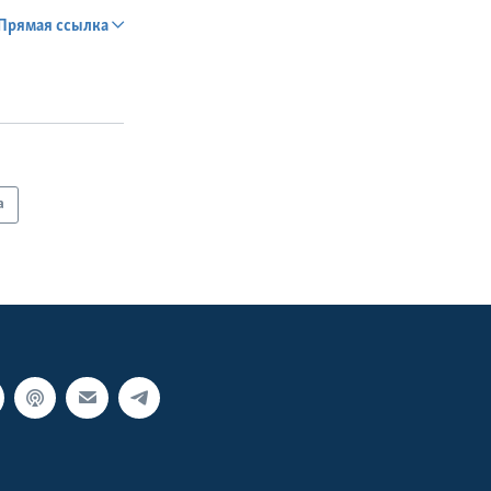
Прямая ссылка
SHARE
а
px
width