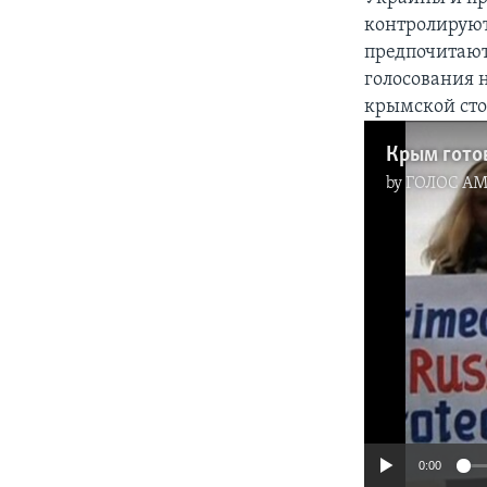
контролируют
предпочитают
голосования 
крымской ст
Крым гото
by
ГОЛОС А
0:00