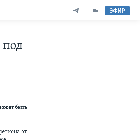
ЭФИР
 под
может быть
региона от
ров