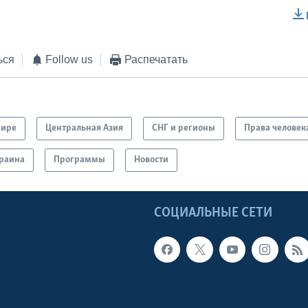
EMBED
ься
Follow us
Распечатать
мире
Центральная Азия
СНГ и регионы
Права человек
раина
Программы
Новости
Ы
СОЦИАЛЬНЫЕ СЕТИ