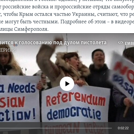
 российские войска и пророссийские отряды самооборо
, чтобы Крым остался частью Украины, считают, что р
не могут быть честными. Подробнее об этом – в видеор
олицы Симферополя.
вится к голосованию под дулом пистолета
EMB
МЕРИКИ
No media source currently available
0:02:22