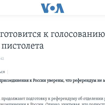
готовится к голосованию
 пистолета
:42
ься
рисоединения к России уверены, что референдум не 
 продолжают подготовку к референдуму об отделении 
исоединении к России. Однако, учитывая, что полуост