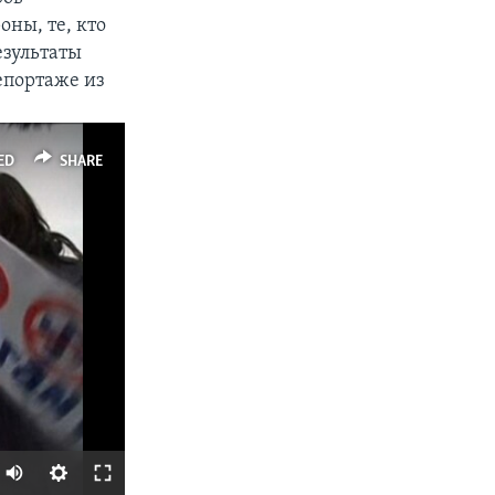
ны, те, кто
езультаты
епортаже из
ED
SHARE