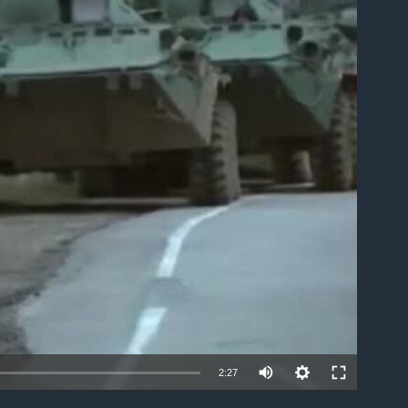
able
2:27