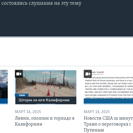
 состоялись слушания на эту тему
МАРТ 14, 2025
МАРТ 14, 2025
Ливни, оползни и торнадо в
Новости США за минут
Калифорнии
Трамп о переговорах с
Путиным