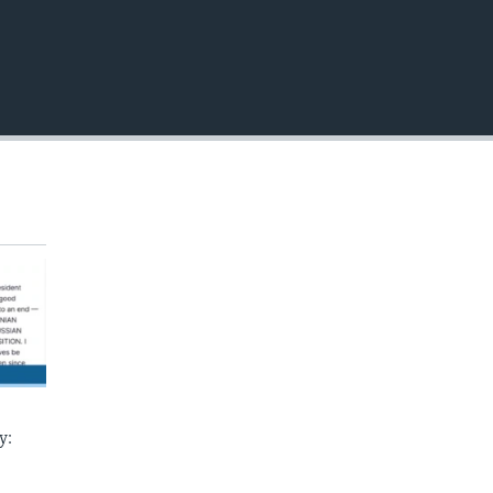
EMBED
у: