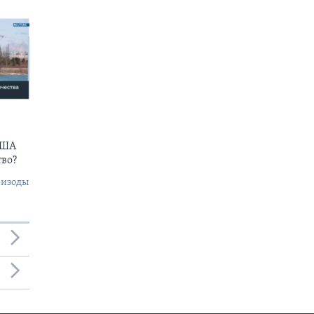
США
тво?
пизоды