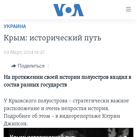
Линки
доступности
Перейти
УКРАИНА
на
ГЛАВНОЕ
Крым: исторический путь
основной
ПРОГРАММЫ
контент
03 Март, 2014 18:27
ПРОЕКТЫ
Перейти
АМЕРИКА
к
ЭКСПЕРТИЗА
Поделиться
НОВОСТИ ЗА МИНУТУ
УЧИМ АНГЛИЙСКИЙ
основной
ИНТЕРВЬЮ
ИТОГИ
НАША АМЕРИКАНСКАЯ ИСТОРИЯ
На протяжении своей истории полуостров входил в
навигации
состав разных государств
Перейти
ФАКТЫ ПРОТИВ ФЕЙКОВ
ПОЧЕМУ ЭТО ВАЖНО?
А КАК В АМЕРИКЕ?
в
ЗА СВОБОДУ ПРЕССЫ
ДИСКУССИЯ VOA
АРТЕФАКТЫ
поиск
У Крымского полуострова – стратегически важное
расположение и очень непростая история.
УЧИМ АНГЛИЙСКИЙ
ДЕТАЛИ
АМЕРИКАНСКИЕ ГОРОДКИ
Подробнее об этом – в видеорепортаже Кэтрин
ВИДЕО
НЬЮ-ЙОРК NEW YORK
ТЕСТЫ
Джипсон.
ПОДПИСКА НА НОВОСТИ
АМЕРИКА. БОЛЬШОЕ ПУТЕШЕСТВИЕ