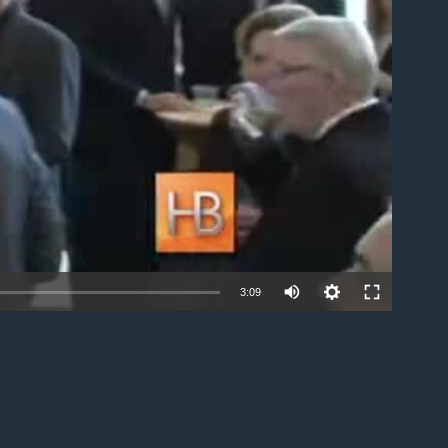
able
3:09
EMBED