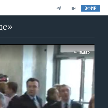
ЭФИР
де»
EMBED