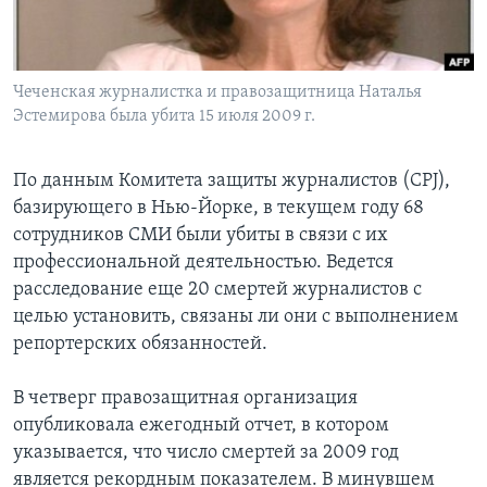
Learning English
Чеченская журналистка и правозащитница Наталья
СОЦИАЛЬНЫЕ СЕТИ
Эстемирова была убита 15 июля 2009 г.
По данным Комитета защиты журналистов (CPJ),
Языки
базирующего в Нью-Йорке, в текущем году 68
сотрудников СМИ были убиты в связи с их
профессиональной деятельностью. Ведется
расследование еще 20 смертей журналистов с
целью установить, связаны ли они с выполнением
репортерских обязанностей.
В четверг правозащитная организация
опубликовала ежегодный отчет, в котором
указывается, что число смертей за 2009 год
является рекордным показателем. В минувшем