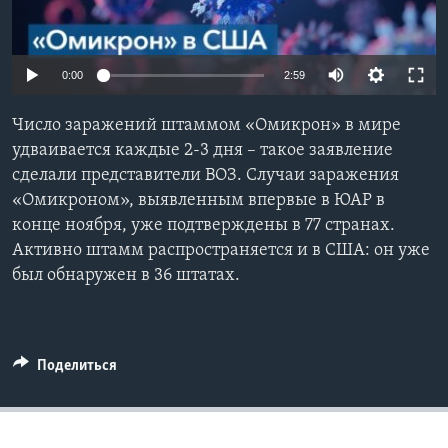
Learning English
0:00
2:59
СОЦИАЛЬНЫЕ СЕТИ
Число заражений штаммом «Омикрон» в мире
удваивается каждые 2-3 дня – такое заявление
сделали представители ВОЗ. Случаи заражения
Языки
«Омикроном», выявленным впервые в ЮАР в
конце ноября, уже подтверждены в 77 странах.
Активно штамм распространяется и в США: он уже
был обнаружен в 36 штатах.
Поделиться