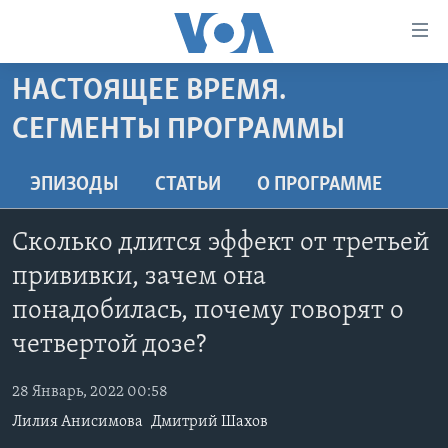
Линки
доступности
Перейти
НАСТОЯЩЕЕ ВРЕМЯ.
на
ГЛАВНОЕ
СЕГМЕНТЫ ПРОГРАММЫ
основной
ПРОГРАММЫ
контент
ПРОЕКТЫ
Перейти
АМЕРИКА
ЭПИЗОДЫ
СТАТЬИ
O ПРОГРАММЕ
к
ЭКСПЕРТИЗА
НОВОСТИ ЗА МИНУТУ
УЧИМ АНГЛИЙСКИЙ
основной
Сколько длится эффект от третьей
ИНТЕРВЬЮ
ИТОГИ
НАША АМЕРИКАНСКАЯ ИСТОРИЯ
навигации
прививки, зачем она
Перейти
ФАКТЫ ПРОТИВ ФЕЙКОВ
ПОЧЕМУ ЭТО ВАЖНО?
А КАК В АМЕРИКЕ?
в
понадобилась, почему говорят о
ЗА СВОБОДУ ПРЕССЫ
ДИСКУССИЯ VOA
АРТЕФАКТЫ
поиск
четвертой дозе?
УЧИМ АНГЛИЙСКИЙ
ДЕТАЛИ
АМЕРИКАНСКИЕ ГОРОДКИ
28 Январь, 2022 00:58
ВИДЕО
НЬЮ-ЙОРК NEW YORK
ТЕСТЫ
Лилия Анисимова
Дмитрий Шахов
ПОДПИСКА НА НОВОСТИ
АМЕРИКА. БОЛЬШОЕ ПУТЕШЕСТВИЕ