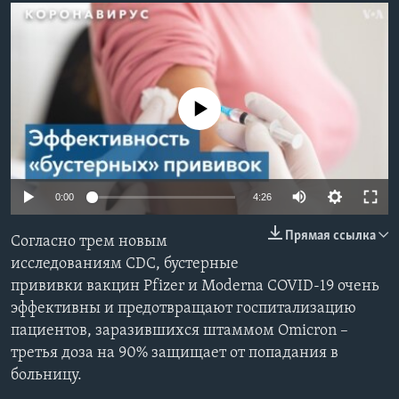
Learning English
СОЦИАЛЬНЫЕ СЕТИ
No media source currently available
Языки
0:00
4:26
Прямая ссылка
Согласно трем новым
исследованиям CDC, бустерные
прививки вакцин Pfizer и Moderna COVID-19 очень
эффективны и предотвращают госпитализацию
пациентов, заразившихся штаммом Omicron –
третья доза на 90% защищает от попадания в
больницу.