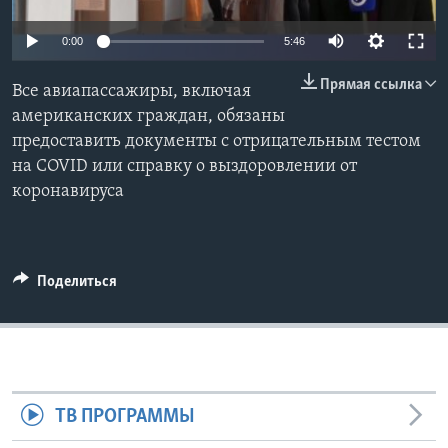
Learning English
0:00
5:46
Прямая ссылка
СОЦИАЛЬНЫЕ СЕТИ
Все авиапассажиры, включая
американских граждан, обязаны
предоставить документы с отрицательным тестом
на COVID или справку о выздоровлении от
Языки
коронавируса
Поделиться
ТВ ПРОГРАММЫ