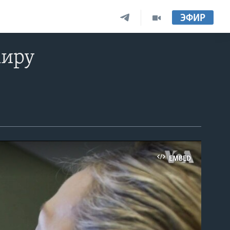
ЭФИР
миру
EMBED