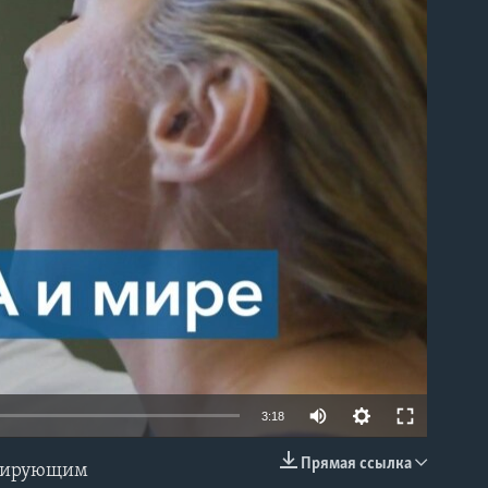
able
3:18
Прямая ссылка
инирующим
EMBED