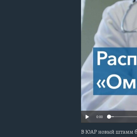
0:00
В ЮАР новый штамм б