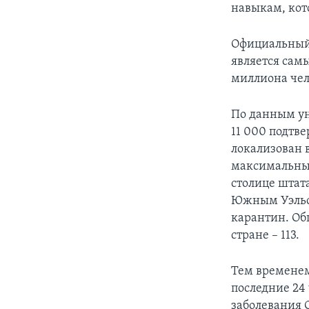
навыкам, кот
Официальный 
является самы
миллиона чел
По данным ун
11 000 подтв
локализован 
максимальный
столице штат
Южным Уэльсо
карантин. Общ
стране – 113.
Тем временем
последние 24 
заболевания 