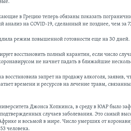
вые.
зжающие в Грецию теперь обязаны показать пограничн
 анализ на COVID-19, сделанный не позднее, чем за 72
лила режим повышенной готовности еще на 30 дней.
ирует восстановить полный карантин, если число случ
коронавирусом не начнет падать в ближайшие несколь
 восстановила запрет на продажу алкоголя, заявив, чт
ватает времени и ресурсов на лечение травм, связанны
иверситета Джонса Хопкинса, в среду в ЮАР было за
0 подтвержденных случаев заболевания. Это самый вы
 Африке и восьмой в мире. Число умерших от коронави
453 человека.