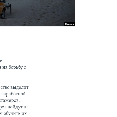
ии
 на борьбу с
ьство выделит
 заработной
стажеров,
ров пойдут на
ы обучить их