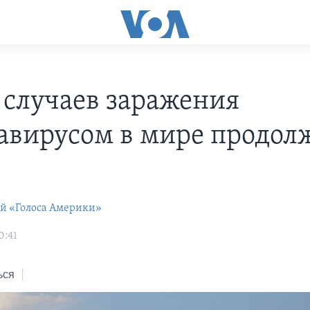
 случаев заражения
авирусом в мире продол
ей «Голоса Америки»
0:41
ься