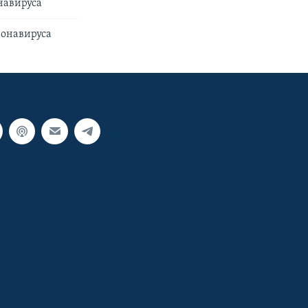
навируса
ронавируса