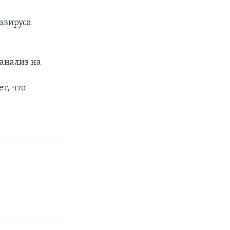
авируса
 анализ на
т, что