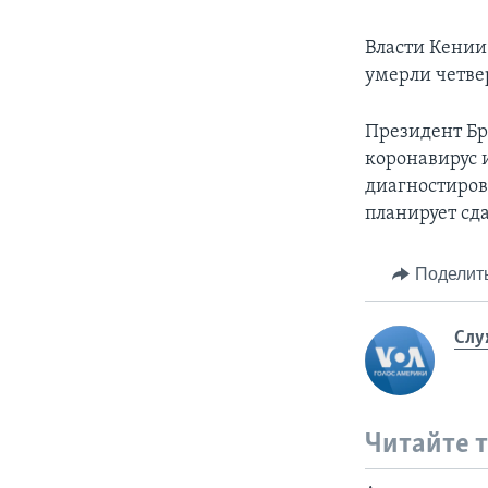
Власти Кении
умерли четве
Президент Бра
коронавирус 
диагностиров
планирует сд
Поделит
Слу
Читайте 