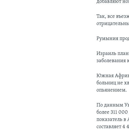
добавляют но
Так, все въе
отрицательный
Румыния прод
Израиль план
заболевания 
Южная Африка
больниц не х
опьянением.
По данным Ун
более 311 00
показатель в
составляет 4 