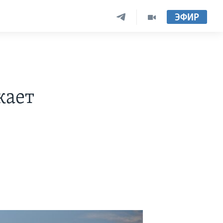
ЭФИР
жает