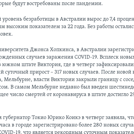
орые будут востребованы после пандемии.
уровень безработицы в Австралии вырос до 7,4 процен
м высоким показателем за 22 года. Без работы осталис
овек.
иверситета Джонса Хопкинса, в Австралии зарегистр
ержденных случаев заражения COVID-19. Всплеск новы
в южном штате Виктория, где в четверг зафиксировали
 суточный прирост – 317 новых случаев. После новой
а, Мельбурне, власти Виктории закрыли границу с со
м. В самом Мельбурне недавно был введен шестине
ее число смертей от коронавируса в штате достигло 29
 губернатор Токио Юрико Коикэ в четверг заявила, что
часа в городе зарегистрировано более 280 новых случа
COVID-19, что является рекордным суточным показател