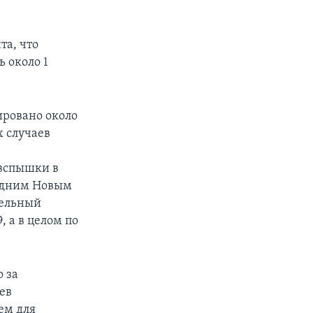
та, что
ь около 1
ировано около
х случаев
 вспышки в
седним Новым
дельный
, а в целом по
 за
ев
ем для