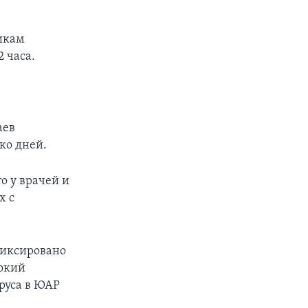
икам
 часа.
аев
ко дней.
о у врачей и
х с
фиксировано
сокий
руса в ЮАР