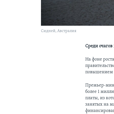
Сидней, Австралия
Среди очагов
На фоне рост
правительство
повышением 
Премьер-мини
более 1 милл
платы, из ко
занятых на м
финансирован