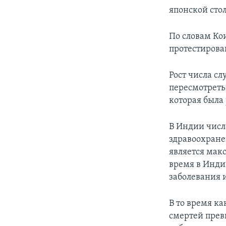
японской сто
По словам Кои
протестирова
Рост числа с
пересмотреть
которая была
В Индии числ
здравоохранен
является мак
время в Инди
заболевания и
В то время ка
смертей прев