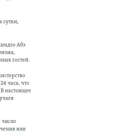
а сутки,
Синдзо Абэ
ризма,
нных гостей.
нистерство
24 часа, что
 В настоящее
учаев
а число
ичения или