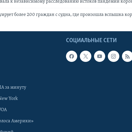
звала к независимому расследованию истоков пандемии коро
уирует более 200 граждан с судна, где произошла вспышка ко
Ы
СОЦИАЛЬНЫЕ СЕТИ
А за минуту
New York
VOA
олоса Америки»