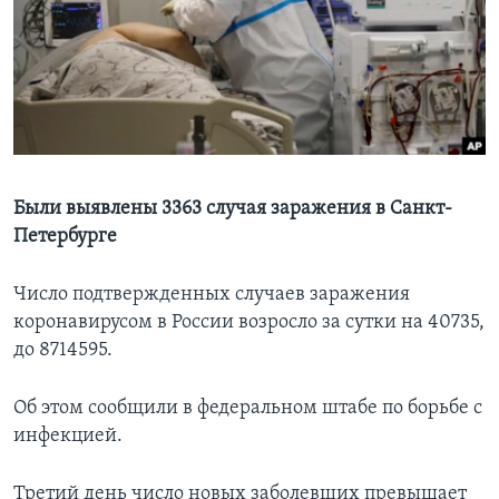
Learning English
СОЦИАЛЬНЫЕ СЕТИ
Языки
Были выявлены 3363 случая заражения в Санкт-
Петербурге
Число подтвержденных случаев заражения
коронавирусом в России возросло за сутки на 40735,
до 8714595.
Об этом сообщили в федеральном штабе по борьбе с
инфекцией.
Третий день число новых заболевших превышает