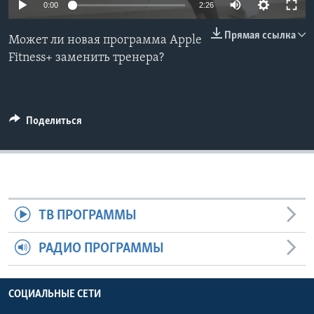
0:00
2:26
Learning English
Прямая ссылка
Может ли новая программа Apple
Fitness+ заменить тренера?
СОЦИАЛЬНЫЕ СЕТИ
Поделиться
Языки
ТВ ПРОГРАММЫ
РАДИО ПРОГРАММЫ
СОЦИАЛЬНЫЕ СЕТИ