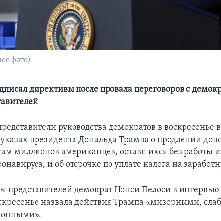
ое фото)
дписал директивы после провала переговоров с демок
тавителей
представители руководства демократов в воскресенье в
 указах президента Дональда Трампа о продлении до
кам миллионов американцев, оставшихся без работы и
навируса, и об отсрочке по уплате налога на заработн
ы представителей демократ Нэнси Пелоси в интервью
оскресенье назвала действия Трампа «мизерными, сла
ионными».