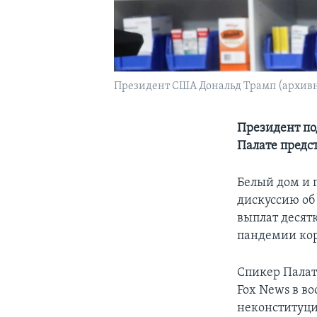
Президент США Дональд Трамп (архивн
Президент по
Палате предс
Белый дом и 
дискуссию об
выплат десят
пандемии коро
Спикер Палат
Fox News в в
неконституц