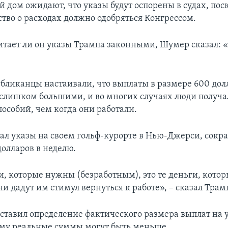
й дом ожидают, что указы будут оспорены в судах, пос
ство о расходах должно одобряться Конгрессом.
читает ли он указы Трампа законными, Шумер сказал: «
бликанцы настаивали, что выплаты в размере 600 дол
слишком большими, и во многих случаях люди получа
пособий, чем когда они работали.
ал указы на своем гольф-курорте в Нью-Джерси, сокр
долларов в неделю.
и, которые нужны (безработным), это те деньги, котор
ни дадут им стимул вернуться к работе», – сказал Трам
оставил определение фактического размера выплат на
ому реальные суммы могут быть меньше.