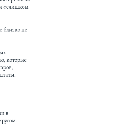
 и «слишком
е близко не
ных
лю, которые
ларов,
 штаты.
ми в
ирусом.