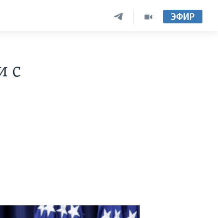
ЭФИР
и с