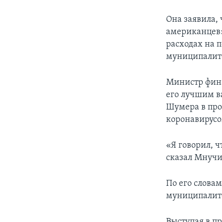
Она заявила, 
американцев»
расходах на 
муниципалит
Министр фина
его лучшим в
Шумера в про
коронавирусо
«Я говорил, ч
сказал Мнучи
По его слова
муниципалите
Выступая в п