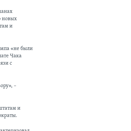
манах
о новых
там и
ампа «не были
нате Чака
язи с
ору», –
штатам и
ократы.
рактеризовал