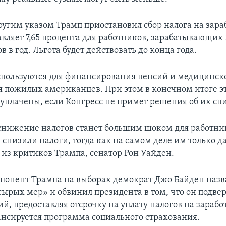
другим указом Трамп приостановил сбор налога на зара
авляет 7,65 процента для работников, зарабатывающих
в в год. Льгота будет действовать до конца года.
спользуются для финансирования пенсий и медицинск
 пожилых американцев. При этом в конечном итоге э
уплачены, если Конгресс не примет решения об их сп
снижение налогов станет большим шоком для работни
 снизили налоги, тогда как на самом деле им только д
 из критиков Трампа, сенатор Рон Уайден.
понент Трампа на выборах демократ Джо Байден назв
сырых мер» и обвинил президента в том, что он подвер
й, предоставляя отсрочку на уплату налогов на зарабо
нсируется программа социального страхования.