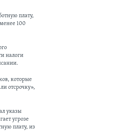
ботную плату,
 менее 100
ого
ти налоги
исании.
ков, которые
али отсрочку»,
ал указы
гает угрозе
тную плату, из