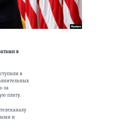
ратами в
ступили в
полнительных
з-за
ую плату.
 телеканалу
быми и