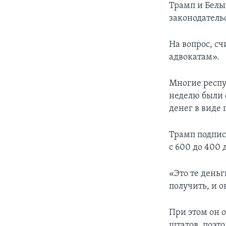
Трамп и Белы
законодатель
На вопрос, с
адвокатам».
Многие респу
неделю были 
денег в виде 
Трамп подпис
с 600 до 400 
«Это те деньг
получить, и о
При этом он 
штатов, поэт