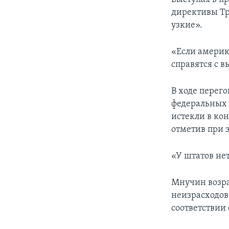
директивы Тр
узкие».
«Если америк
справятся с в
В ходе перег
федеральных 
истекли в кон
отметив при 
«У штатов нет
Мнучин возра
неизрасходов
соответствии