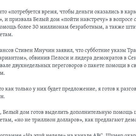
что «потребуется время, чтобы деньги оказались в кар
, и призвала Белый дом «пойти навстречу» в вопросе 
помощь более 30 миллионам безработным, а также шта
етам.
нсов Стивен Мнучин заявил, что субботние указы Тр
ариантом», обвинив Пелоси и лидера демократов в Се
вале двухнедельных переговоров о пакете помощи в св
м.
то как только у них будет предложение, я готов к разгов
н.
м, Белый дом готов выделить дополнительную помощь 
там, «но не триллион долларов», как предлагают дем
рограмме «На этой неделе» на канале АВС, Шумер оха