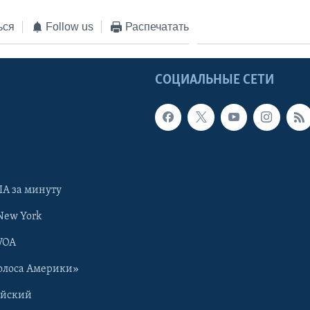
ься
Follow us
Распечатать
Ы
СОЦИАЛЬНЫЕ СЕТИ
А за минуту
New York
VOA
олоса Америки»
ийский