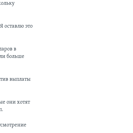
кольку
Я оставлю это
ларов в
ли больше
атив выплаты
ые они хотят
п.
 усмотрение