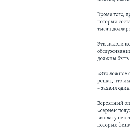
Кроме того, 
который сост
тысяч долларо
Эти налоги и
обслуживания
должны быть 
«Это ложное 
решат, что им
– заявил один
Вероятный оп
«серией полу
выплату пенси
которых фина