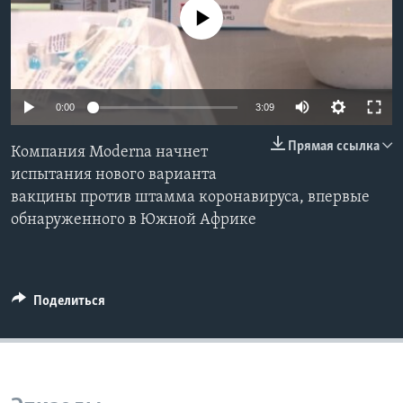
No media source currently available
Learning English
СОЦИАЛЬНЫЕ СЕТИ
0:00
3:09
Прямая ссылка
Компания Moderna начнет
Языки
испытания нового варианта
вакцины против штамма коронавируса, впервые
обнаруженного в Южной Африке
Поделиться