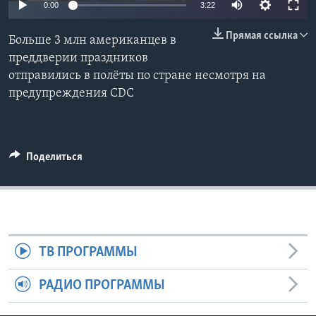
0:00
3:22
Learning English
Прямая ссылка
Больше 3 млн американцев в
преддверии праздников
СОЦИАЛЬНЫЕ СЕТИ
отправились в полёты по стране несмотря на
предупреждения CDC
Языки
Поделиться
ТВ ПРОГРАММЫ
РАДИО ПРОГРАММЫ