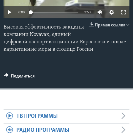
Learning English
0:00
3:58
Прямая ссылка
СОЦИАЛЬНЫЕ СЕТИ
Высокая эффективность вакцины
компании Novavax, единый
цифровой паспорт вакцинации Евросоюза и новые
карантинные меры в столице России
Языки
Поделиться
ТВ ПРОГРАММЫ
РАДИО ПРОГРАММЫ