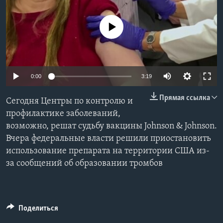
Learning English
No media source currently available
СОЦИАЛЬНЫЕ СЕТИ
0:00
3:19
Языки
Прямая ссылка
Сегодня Центры по контролю и
профилактике заболеваний,
возможно, решат судьбу вакцины Johnson & Johnson.
Вчера федеральные власти решили приостановить
использование препарата на территории США из-
за сообщений об образовании тромбов
Поделиться