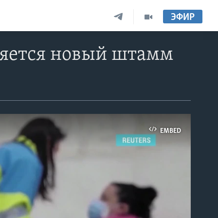
ЭФИР
няется новый штамм
EMBED