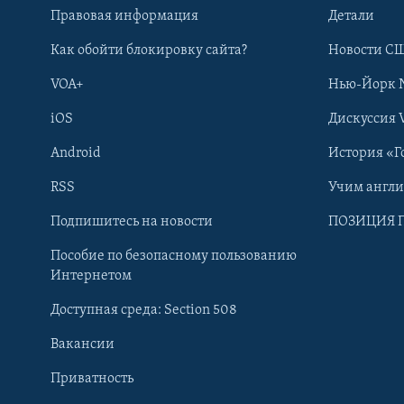
Правовая информация
Детали
Как обойти блокировку сайта?
Новости СШ
VOA+
Нью-Йорк 
iOS
Дискуссия 
Android
История «Г
RSS
Учим англ
Learning English
Подпишитесь на новости
ПОЗИЦИЯ 
Пособие по безопасному пользованию
СОЦИАЛЬНЫЕ СЕТИ
Интернетом
Доступная среда: Section 508
Вакансии
Приватность
Языки