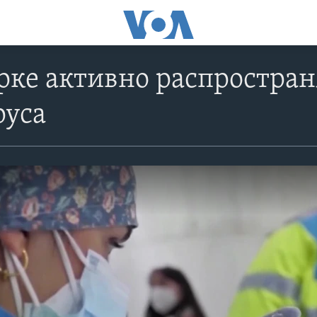
рке активно распростра
руса