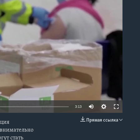
able
3:13
Прямая ссылка
нция
EMBED
 внимательно
гут стать