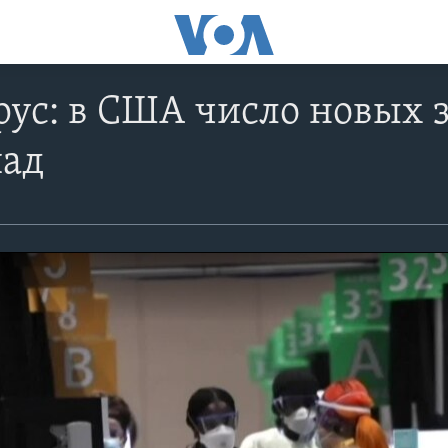
ус: в США число новых 
пад