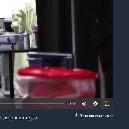
able
3:11
Прямая ссылка
ов коронавируса
EMBED