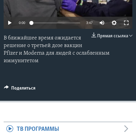
Learning English
0:00
3:47
СОЦИАЛЬНЫЕ СЕТИ
Прямая ссылка
В ближайшее время ожидается
решение о третьей дозе вакцин
Pfizer и Moderna для людей с ослабленным
Языки
иммунитетом
Поделиться
ТВ ПРОГРАММЫ