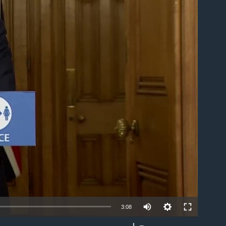
able
3:08