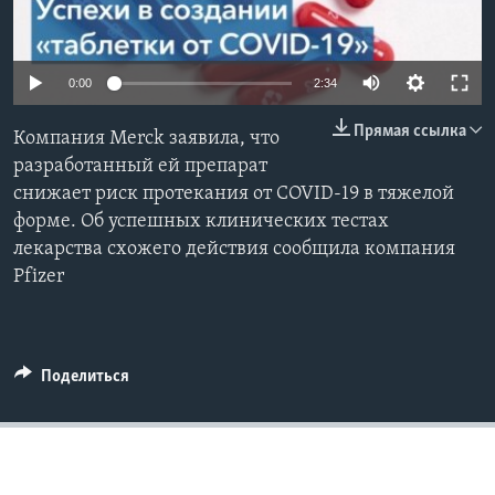
Learning English
0:00
2:34
СОЦИАЛЬНЫЕ СЕТИ
Прямая ссылка
Компания Merck заявила, что
разработанный ей препарат
снижает риск протекания от COVID-19 в тяжелой
Языки
форме. Об успешных клинических тестах
лекарства схожего действия сообщила компания
Pfizer
Поделиться