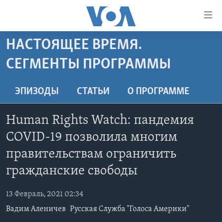
Линки
доступности
Перейти
НАСТОЯЩЕЕ ВРЕМЯ.
на
ГЛАВНОЕ
СЕГМЕНТЫ ПРОГРАММЫ
основной
ПРОГРАММЫ
контент
ПРОЕКТЫ
Перейти
АМЕРИКА
ЭПИЗОДЫ
СТАТЬИ
O ПРОГРАММЕ
к
ЭКСПЕРТИЗА
НОВОСТИ ЗА МИНУТУ
УЧИМ АНГЛИЙСКИЙ
основной
Human Rights Watch: пандемия
ИНТЕРВЬЮ
ИТОГИ
НАША АМЕРИКАНСКАЯ ИСТОРИЯ
навигации
COVID-19 позволила многим
Перейти
ФАКТЫ ПРОТИВ ФЕЙКОВ
ПОЧЕМУ ЭТО ВАЖНО?
А КАК В АМЕРИКЕ?
в
правительствам ограничить
ЗА СВОБОДУ ПРЕССЫ
ДИСКУССИЯ VOA
АРТЕФАКТЫ
поиск
гражданские свободы
УЧИМ АНГЛИЙСКИЙ
ДЕТАЛИ
АМЕРИКАНСКИЕ ГОРОДКИ
13 Февраль, 2021 02:34
ВИДЕО
НЬЮ-ЙОРК NEW YORK
ТЕСТЫ
Вадим Аленичев
Русская Служба "Голоса Америки"
ПОДПИСКА НА НОВОСТИ
АМЕРИКА. БОЛЬШОЕ ПУТЕШЕСТВИЕ