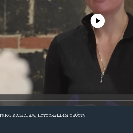
No media source currently avail
гают коллегам, потерявшим работу