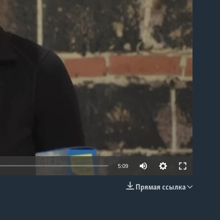
able
5:09
Прямая ссылка
EMBED