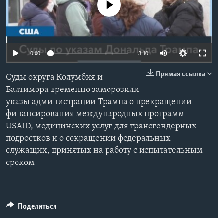
No media source currently available
Learning English
СОЦИАЛЬНЫЕ СЕТИ
Auto
0:00
3:10
240p
Прямая ссылка
Суды округа Колумбия и
360p
Языки
Балтимора временно заморозили
указы администрации Трампа о прекращении
480p
Auto
240p
360p
480p
финансирования международных программ
720p
USAID, медицинских услуг для трансгендерных
720p
1080p
1080p
подростков и о сокращении федеральных
служащих, принятых на работу с испытательным
сроком
Поделиться