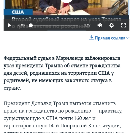
Learning English
Auto
0:00
2:27
СОЦИАЛЬНЫЕ СЕТИ
240p
Прямая ссылка
360p
Языки
480p
Федеральный судья в Мэриленде заблокировала
Auto
240p
360p
480p
указ президента Трампа об отмене гражданства
720p
для детей, родившихся на территории США у
720p
1080p
1080p
родителей, не имеющих законного статуса в
стране.
Президент Дональд Трамп пытается отменить
право на гражданство по рождению — практику,
существующую в США почти 160 лет и
гарантированную 14-й Поправкой Конституции,