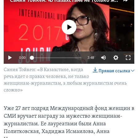
Сания Тойкен: «В Казахстане не только женщинам-журналистам, а всем журналистам очень сложно»
Learning English
No media source currently available
СОЦИАЛЬНЫЕ СЕТИ
Языки
0:00
3:48
Сания Тойкен: «В Казахстане, когда
Прямая ссылка
речь идет о правах человека, не только
женщинам-журналистам, а любым журналистам очень
сложно»
Уже 27 лет подряд Международный фонд женщин в
СМИ вручает награду за мужество женщинам-
журналистам. Ее лауреатами были Анна
Политковская, Хадиджа Исмаилова, Анна