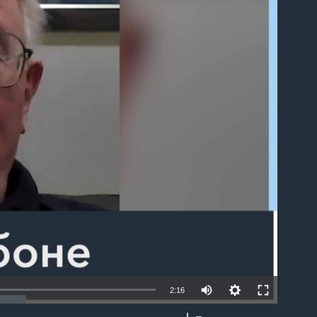
able
2:16