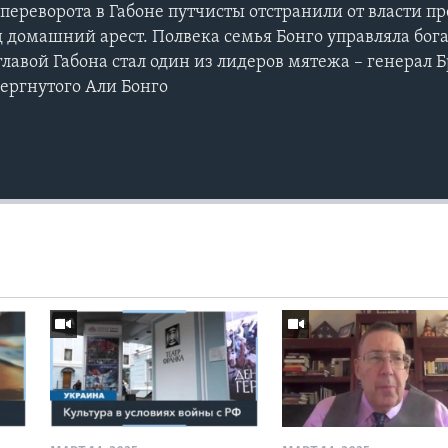
 переворота в Габоне путчисты отстранили от власти п
д домашний арест. Полвека семья Бонго управляла бог
лавой Габона стал один из лидеров мятежа – генерал Б
вергнутого Али Бонго