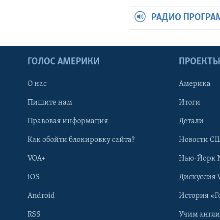
РАДИО ПРОГР
ГОЛОС АМЕРИКИ
ПРОЕКТ
О нас
Америка
Пишите нам
Итоги
Правовая информация
Детали
Как обойти блокировку сайта?
Новости СШ
VOA+
Нью-Йорк 
iOS
Дискуссия 
Android
История «Г
RSS
Учим англ