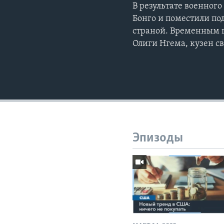
В результате военного
Бонго и поместили по
страной. Временным г
Олиги Нгема, кузен с
Эпизоды