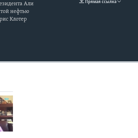
Прямая ссылка
резидента Али
EMBED
атой нефтью
рис Клотер