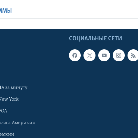
АММЫ
Ы
СОЦИАЛЬНЫЕ СЕТИ
А за минуту
New York
VOA
олоса Америки»
ийский