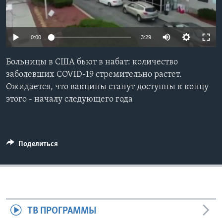
Learning English
0:00
3:29
СОЦИАЛЬНЫЕ СЕТИ
Больницы в США бьют в набат: количество
заболевших COVID-19 стремительно растет.
Ожидается, что вакцины станут доступны к концу
Языки
этого - началу следующего года
Поделиться
ТВ ПРОГРАММЫ