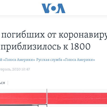
 погибших от коронавиру
 приблизилось к 1800
ей «Голоса Америки»
Русская служба «Голоса Америки»
враль, 2020 10:47
ься