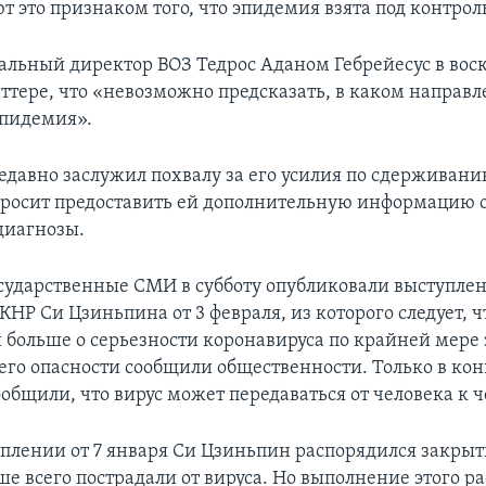
т это признаком того, что эпидемия взята под контрол
альный директор ВОЗ Тедрос Аданом Гебрейесус в вос
иттере, что «невозможно предсказать, в каком направл
эпидемия».
едавно заслужил похвалу за его усилия по сдерживан
просит предоставить ей дополнительную информацию о 
диагнозы.
сударственные СМИ в субботу опубликовали выступле
КНР Си Цзиньпина от 3 февраля, из которого следует, ч
 больше о серьезности коронавируса по крайней мере 
о его опасности сообщили общественности. Только в ко
общили, что вирус может передаваться от человека к ч
уплении от 7 января Си Цзиньпин распорядился закрыть
ше всего пострадали от вируса. Но выполнение этого 