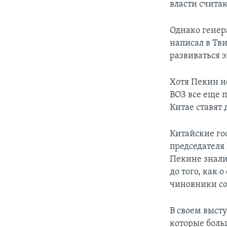
власти считаю
Однако генер
написал в Тв
развиваться 
Хотя Пекин н
ВОЗ все еще 
Китае ставят 
Китайские го
председателя 
Пекине знали
до того, как 
чиновники со
В своем выст
которые боль