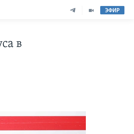
ЭФИР
са в