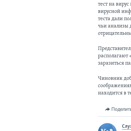
тест на виру
вирусной инф
теста дали п
чьи анализы 
отрицательн
Представител
располагают 
заразиться п
Чиновник доб
соображениям
находится в 
Поделит
Слу