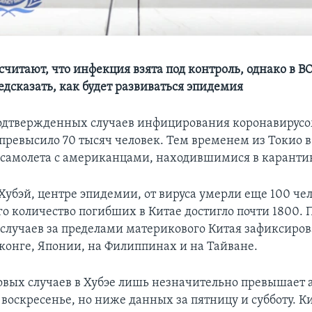
считают, что инфекция взята под контроль, однако в В
едсказать, как будет развиваться эпидемия
одтвержденных случаев инфицирования коронавирусом
превысило 70 тысяч человек. Тем временем из Токио 
 самолета с американцами, находившимися в каранти
Хубэй, центре эпидемии, от вируса умерли еще 100 чел
го количество погибших в Китае достигло почти 1800. 
случаев за пределами материкового Китая зафиксиров
конге, Японии, на Филиппинах и на Тайване.
овых случаев в Хубэе лишь незначительно превышает
 воскресенье, но ниже данных за пятницу и субботу. 