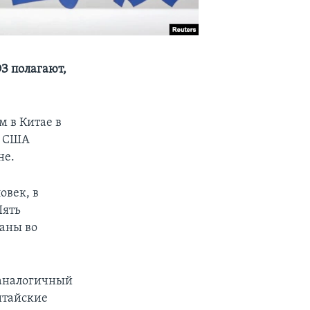
ОЗ полагают,
 в Китае в
в США
не.
овек, в
Пять
аны во
 аналогичный
Китайские