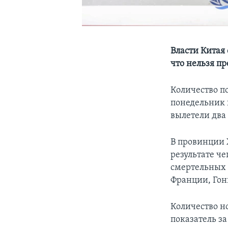
Власти Китая 
что нельзя пр
Количество п
понедельник 
вылетели два
В провинции 
результате че
смертельных 
Франции, Гон
Количество н
показатель за