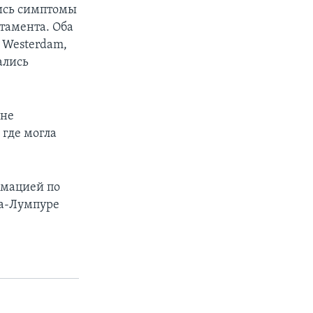
лись симптомы
тамента. Оба
 Westerdam,
ались
 не
 где могла
рмацией по
ла-Лумпуре