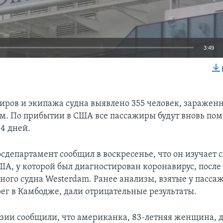
3:49
EMBED
иров и экипажа судна выявлено 355 человек, заражен
м. По прибытии в США все пассажиры будут вновь по
14 дней.
осдепартамент сообщил в воскресенье, что он изучает 
А, у которой был диагностирован коронавирус, после 
ного судна Westerdam. Ранее анализы, взятые у пасса
рег в Камбодже, дали отрицательные результаты.
зии сообщили, что американка, 83-летняя женщина, 