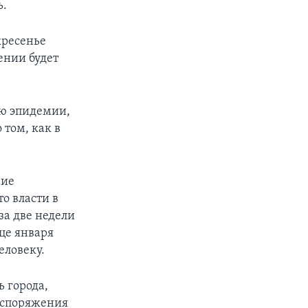
ь.
кресенье
ении будет
ию эпидемии,
том, как в
ние
то власти в
за две недели
нце января
еловеку.
 города,
распоряжения