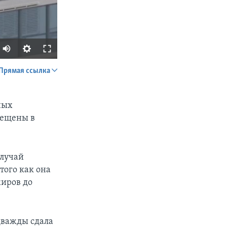
Прямая ссылка
SHARE
ных
мещены в
случай
того как она
px
width
жиров до
дважды сдала