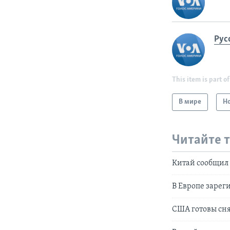
Рус
This item is part of
В мире
Н
Читайте 
Китай сообщил 
В Европе зарег
США готовы сня