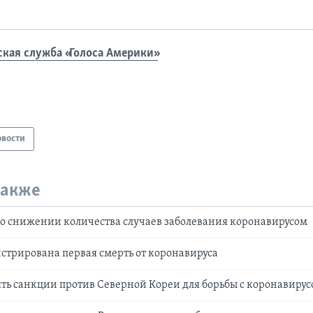
ская служба «Голоса Америки»
овости
также
о снижении количества случаев заболевания коронавирусом
истрирована первая смерть от коронавируса
ть санкции против Северной Кореи для борьбы с коронавиру