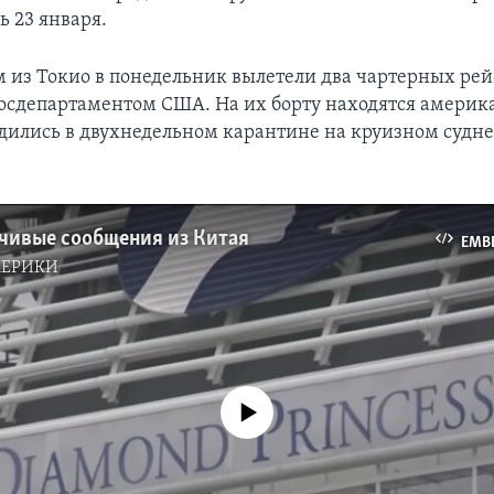
ь 23 января.
 из Токио в понедельник вылетели два чартерных рей
осдепартаментом США. На их борту находятся америк
дились в двухнедельном карантине на круизном судн
чивые сообщения из Китая
EMB
МЕРИКИ
No media source currently available