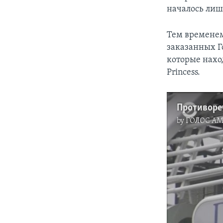
началось лиш
Тем временем
заказанных Г
которые нахо
Princess.
Противоре
by
ГОЛОС А