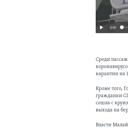
0:00
Среди пассаж
коронавирусо
карантин на 
Кроме того, Г
гражданки СШ
сошла с круиз
выхода на бе
Власти Малай