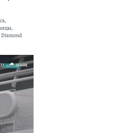
са,
анцы,
е Diamond
ED
SHARE