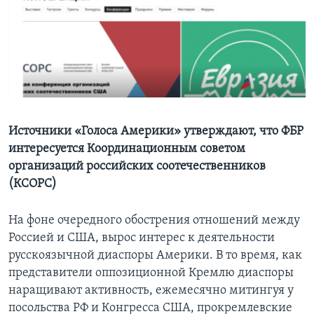
Learning English
СОЦИАЛЬНЫЕ СЕТИ
Языки
Источники «Голоса Америки» утверждают, что ФБР
интересуется Координационным советом
организаций российских соотечественников
(КСОРС)
На фоне очередного обострения отношений между
Россией и США, вырос интерес к деятельности
русскоязычной диаспоры Америки. В то время, как
представители оппозиционной Кремлю диаспоры
наращивают активность, ежемесячно митингуя у
посольства РФ и Конгресса США, прокремлевские