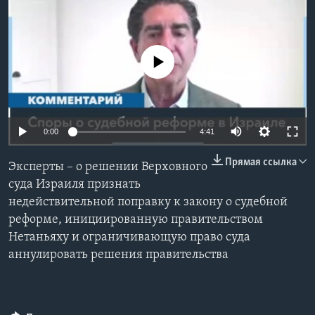
Learning English
No media source currently available
СОЦИАЛЬНЫЕ СЕТИ
Языки
0:00
4:41
Прямая ссылка
Эксперты – о решении Верховного
суда Израиля признать
недействительной поправку к закону о судебной
реформе, инициированную правительством
Нетаньяху и ограничивающую право суда
аннулировать решения правительства