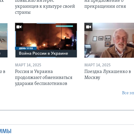
ях
повысило интерес
на предложение о
украинцев к культуре своей
прекращении огня
страны
МАРТ 14, 2025
МАРТ 14, 2025
о в
Россия и Украина
Поездка Лукашенко в
продолжают обмениваться
Москву
ударами беспилотников
Все э
Ы
АММЫ