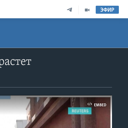
ЭФИР
растет
EMBED