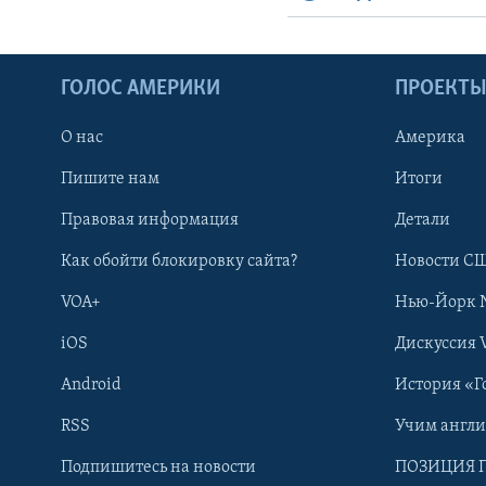
ГОЛОС АМЕРИКИ
ПРОЕКТ
О нас
Америка
Пишите нам
Итоги
Правовая информация
Детали
Как обойти блокировку сайта?
Новости СШ
VOA+
Нью-Йорк 
iOS
Дискуссия 
Android
История «Г
RSS
Учим англ
Learning English
Подпишитесь на новости
ПОЗИЦИЯ 