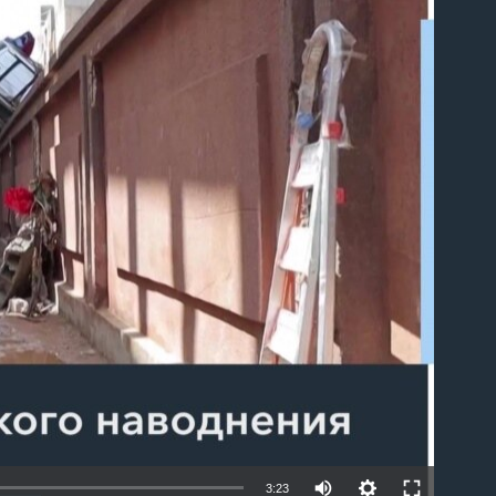
able
3:23