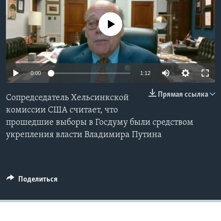
Learning English
No media source currently available
СОЦИАЛЬНЫЕ СЕТИ
0:00
1:12
Языки
Прямая ссылка
Сопредседатель Хельсинкской
комиссии США считает, что
прошедшие выборы в Госдуму были средством
укрепления власти Владимира Путина
Поделиться