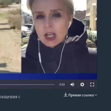
able
5:53
Прямая ссылка
бращения с
EMBED