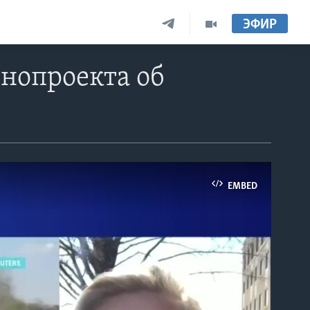
ЭФИР
онопроекта об
EMBED