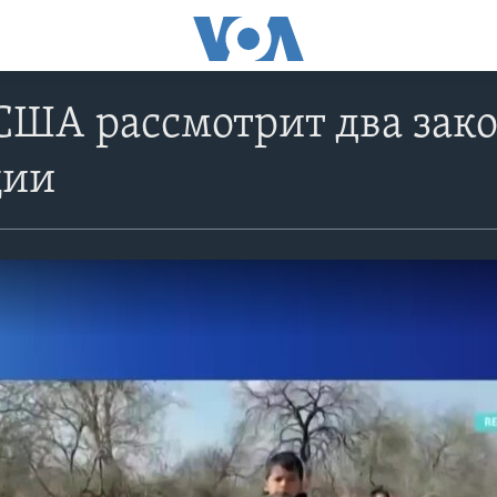
США рассмотрит два зак
ции