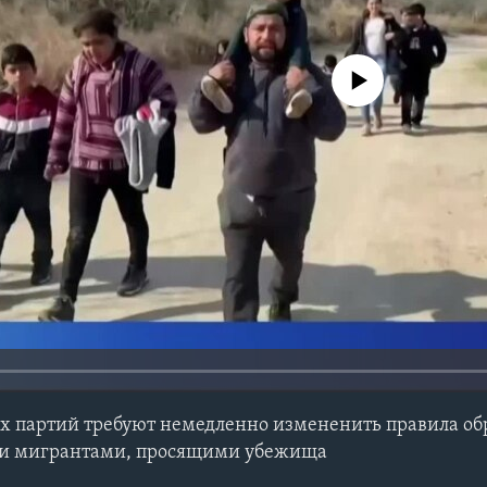
No media source currently avail
их партий требуют немедленно измененить правила о
и мигрантами, просящими убежища