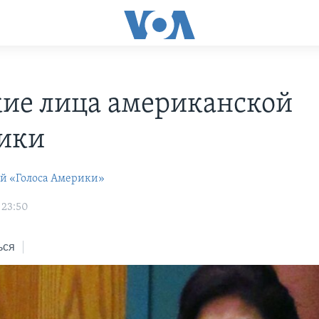
ие лица американской
ики
ей «Голоса Америки»
 23:50
ься