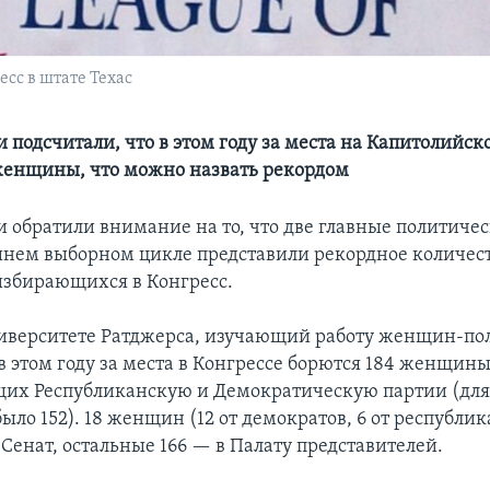
сс в штате Техас
 подсчитали, что в этом году за места на Капитолийс
женщины, что можно назвать рекордом
и обратили внимание на то, что две главные политичес
нем выборном цикле представили рекордное количес
избирающихся в Конгресс.
иверситете Ратджерса, изучающий работу женщин-по
в этом году за места в Конгрессе борются 184 женщины
их Республиканскую и Демократическую партии (для 
было 152). 18 женщин (12 от демократов, 6 от республи
Сенат, остальные 166 — в Палату представителей.