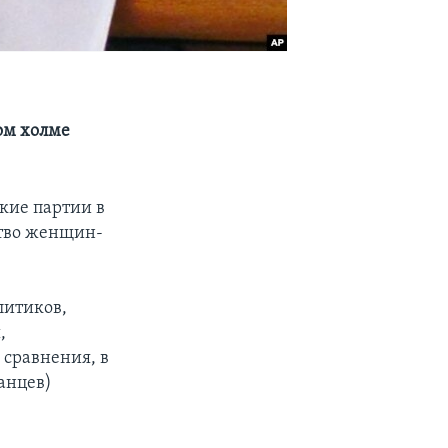
ком холме
кие партии в
тво женщин-
литиков,
,
сравнения, в
канцев)