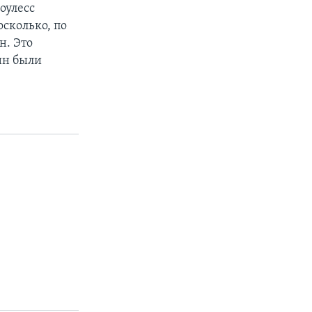
оулесс
осколько, по
н. Это
ин были