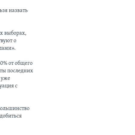
ьзя назвать
х выборах,
твуют о
лами».
0% от общего
аты последних
 уже
уация с
 большинство
добиться