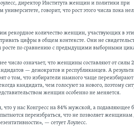
улесс, директор Института женщин и политики при
университете, говорит, что рост этого числа пока нел
им рекордное количество женщин, участвующих в эти
тривать цифры в общем контексте. Они не свидетельс
м росте по сравнению с предыдущими выборными цик
е число означает, что женщины составляют от силы 2
андидатов — демократов и республиканцев. А результ
рят о том, что избиратели намного чаще переизбирают
когда кандидата, чем голосуют за нового, поэтому сит
дставительством женщин особенно не меняется.
я, что у нас Конгресс на 84% мужской, а подавляющее
пытаются переизбраться, что не позволяет женщинам 
езентативности», — сетует Лоулесс.