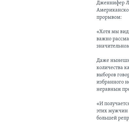
Дженнифер Ло
Американском 
прорывом:
«Хотя мы вид
важно рассма
значительно
Даже нынешне
количества к
выборов гово
избранного не
неравным пре
«И получаетс
этих мужчин 
большей репр