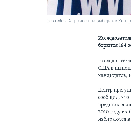
Роза Меза Харрисон на выборах в Конгре
Исследователи
борются 184 
Исследовател
США в нынеш
кандидатов, 
Центр при ун
сообщил, что 
представляющ
2010 году их 
избираются в 