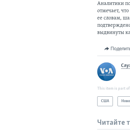
Аналитики по
отмечает, что
ее словам, ш
подтвержден
выдвинуты ка
Поделит
Слу
This item is part of
США
Ново
Читайте 