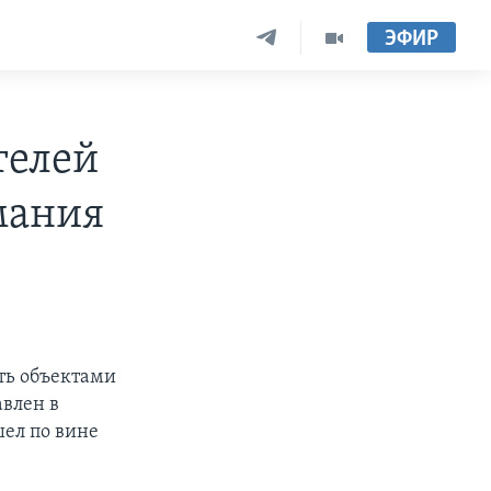
ЭФИР
телей
мания
ть объектами
авлен в
шел по вине