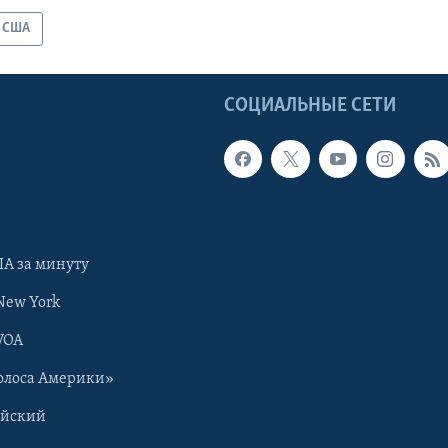
США
Ы
СОЦИАЛЬНЫЕ СЕТИ
А за минуту
New York
VOA
олоса Америки»
ийский