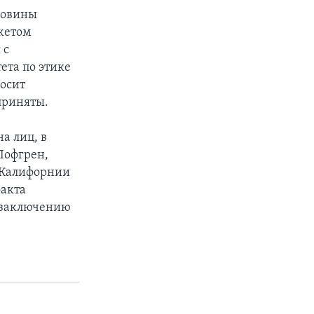
ловины
жетом
 с
ета по этике
осит
приняты.
а лиц, в
Лофгрен,
з Калифорнии
факта
о заключению