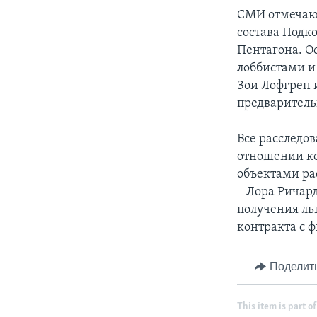
СМИ отмечают
состава Подк
Пентагона. О
лоббистами и
Зои Лофгрен 
предваритель
Все расследо
отношении ко
объектами ра
– Лора Ричар
получения ль
контракта с 
Поделит
This item is part of