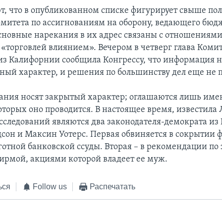
, что в опубликованном списке фигурирует свыше по
омитета по ассигнованиям на оборону, ведающего бюд
сновные нарекания в их адрес связаны с отношениями
 «торговлей влиянием». Вечером в четверг глава Комит
из Калифорнии сообщила Конгрессу, что информация н
ный характер, и решения по большинству дел еще не 
вания носят закрытый характер; оглашаются лишь имен
торых оно проводится. В настоящее время, известила 
сследований являются два законодателя-демократа и
дсон и Максин Уотерс. Первая обвиняется в сокрытии 
готной банковской ссуды. Вторая – в рекомендации п
фирмой, акциями которой владеет ее муж.
ься
Follow us
Распечатать