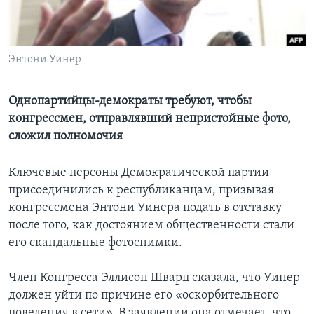
Learning English
Энтони Уинер
СОЦИАЛЬНЫЕ СЕТИ
Однопартийцы-демократы требуют, чтобы
конгрессмен, отправлявший непристойные фото,
Языки
сложил полномочия
Ключевые персоны Демократической партии
присоединились к республиканцам, призывая
конгрессмена Энтони Уинера подать в отставку
после того, как достоянием общественности стали
его скандальные фотоснимки.
Член Конгресса Эллисон Шварц сказала, что Уинер
должен уйти по причине его «оскорбительного
поведения в сети». В заявлении она отмечает, что