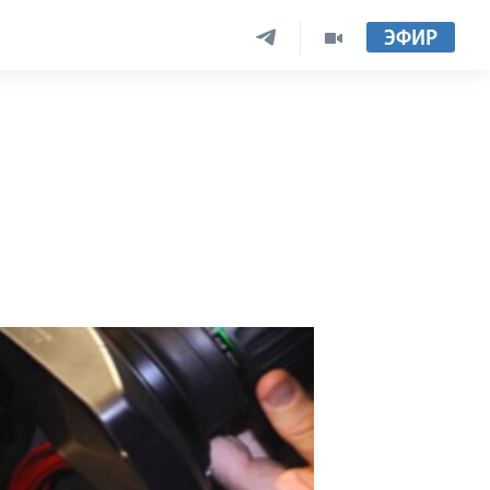
ЭФИР
»