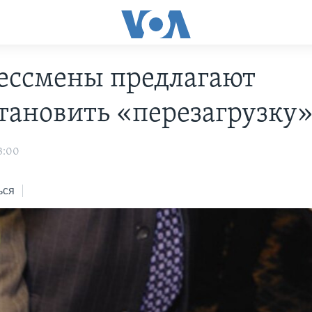
ессмены предлагают
тановить «перезагрузку
3:00
ься