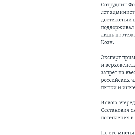
Сотрудник Фо
лет админист
достижений в
поддерживал 
лишь протеже
Коэн.
Эксперт приз
и верховенст
запрет на въ
российских ч
пытки и иные
В свою очере
Сестанович с
потепления в
По его мнени