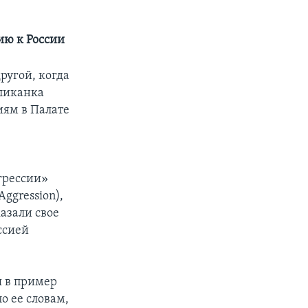
ию к России
ругой, когда
бликанка
ям в Палате
грессии»
 Aggression),
азали свое
ссией
я в пример
о ее словам,