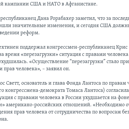
ой кампании США и НАТО в Афганистане.
республиканец Дана Рорабахер заметил, что за последн
ошли значительные изменения, и сегодня США должны
ведении реформ.
ехтинен поддержал конгрессмен-республиканец Крис
за время «перезагрузки» ситуация с правами человека
ухудшилась. «Осуществление “перезагрузки” стало п
 прав человека», – заявил он.
с Светт, основатель и глава Фонда Лантоса по правам 
го конгрессмена-демократа Томаса Лантоса) согласил
туация с правами человека в России ухудшается на фон
и» американо-российских отношений. «Необходимо о
ения прав человека от сотрудничества по вопросам без
она.