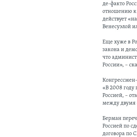
де-факто Рос
отношению к 
действует «н
Венесуэлой ил
Еще хуже в Р
закона и дем
что админист
России», – ск
Конгрессмен-
«В 2008 году
Россией, – о
между двумя 
Берман переч
Россией по с
договора по 