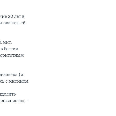
ие 20 лет в
 оказать ей
 Смит,
 в России
риоритетным
человека (и
ась с мнением
е
тделить
опасности», –