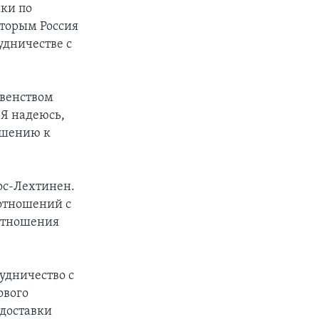
ки по
оторым Россия
удничестве с
овенством
«Я надеюсь,
ошению к
ос-Лехтинен.
 отношений с
 отношения
удничество с
ового
 доставки