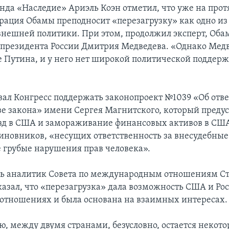
нда «Наследие» Ариэль Коэн отметил, что уже на про
рация Обамы преподносит «перезагрузку» как одно из
нешней политики. При этом, продолжил эксперт, Оба
президента России Дмитрия Медведева. «Однако Медв
 Путина, и у него нет широкой политической поддержк
вал Конгресс поддержать законопроект №1039 «Об отв
ве закона» имени Сергея Магнитского, который преду
езд в США и замораживание финансовых активов в СШ
иновников, «несущих ответственность за внесудебные
 грубые нарушения прав человека».
дь аналитик Совета по международным отношениям С
казал, что «перезагрузка» дала возможность США и Ро
 отношениях и была основана на взаимных интересах.
ю, между двумя странами, безусловно, остается некото