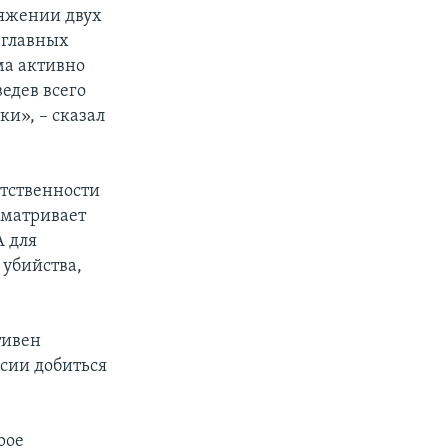
тяжении двух
 главных
ма активно
едев всего
и», – сказал
етственности
сматривает
А для
 убийства,
тивен
ссии добиться
рое