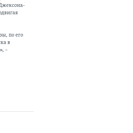
 Джексона-
одвигая
зы, по его
ка в
, –