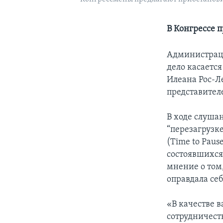
В Конгрессе 
Администраци
дело касаетс
Илеана Рос-Л
представител
В ходе слуша
“перезагрузк
(Time to Pause
состоявшихся 
мнение о том
оправдала себ
«В качестве 
сотрудничеств