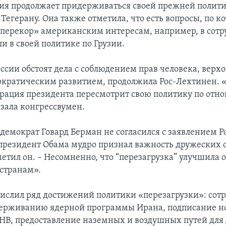
сия продолжает придерживаться своей прежней полити
Тегерану. Она также отметила, что есть вопросы, по к
аперекор» американским интересам, например, в сотр
и в своей политике по Грузии.
оссии обстоят дела с соблюдением прав человека, верх
ократическим развитием, продолжила Рос-Лехтинен. 
рация президента пересмотрит свою политику по отн
азала конгрессвумен.
демократ Говард Берман не согласился с заявлением Р
 президент Обама мудро признал важность дружеских
тметил он. – Несомненно, что “перезагрузка” улучшила
странам».
ислил ряд достижений политики «перезагрузки»: сотр
держиванию ядерной программы Ирана, подписание н
СНВ, предоставление наземных и воздушных путей для