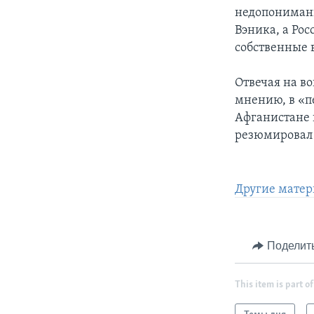
недопонимани
Вэника, а Ро
собственные 
Отвечая на во
мнению, в «п
Афганистане 
резюмировал 
Другие матер
Поделит
This item is part of