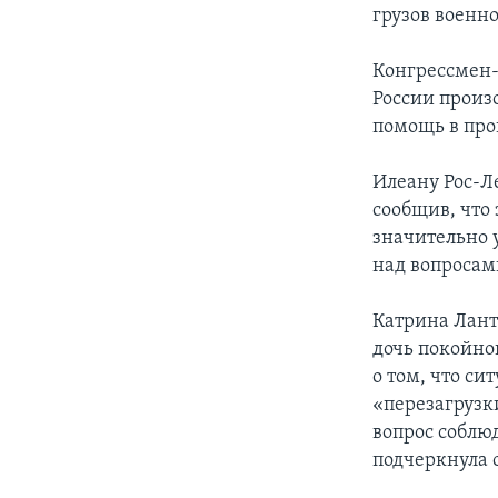
грузов военн
Конгрессмен-
России произ
помощь в про
Илеану Рос-Л
сообщив, что 
значительно 
над вопросами
Катрина Ланто
дочь покойно
о том, что си
«перезагрузк
вопрос соблюд
подчеркнула 