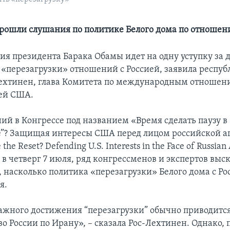
прошли слушания по политике Белого дома по отношен
я президента Барака Обамы идет на одну уступку за д
я «перезагрузки» отношений с Россией, заявила респу
ехтинен, глава Комитета по международным отношени
ей США.
ний в Конгрессе под названием «Время сделать паузу в
е”? Защищая интересы США перед лицом российской а
 the Reset? Defending U.S. Interests in the Face of Russian
в четверг 7 июля, ряд конгрессменов и экспертов выск
, насколько политика «перезагрузки» Белого дома с Ро
я.
важного достижения “перезагрузки” обычно приводитс
о России по Ирану», – сказала Рос-Лехтинен. Однако, п