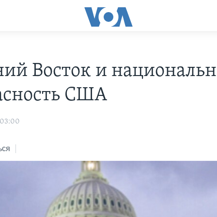
ий Восток и национальн
асность США
 03:00
ься