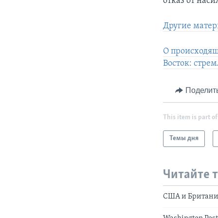
отказ от нас
Другие матер
О происходящ
Восток: стре
Поделит
This item is part of
Темы дня
Читайте 
США и Британия