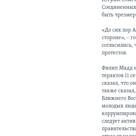
Соединенных 
быть чрезмер
«До сих пор 
стороне», – г
согласились, 
протестов.
Филип Мадд и
терактов 11 
сказал, что 
также сказал
Ближнего Вос
молодых люде
коррумпиров
следует акти
правительств