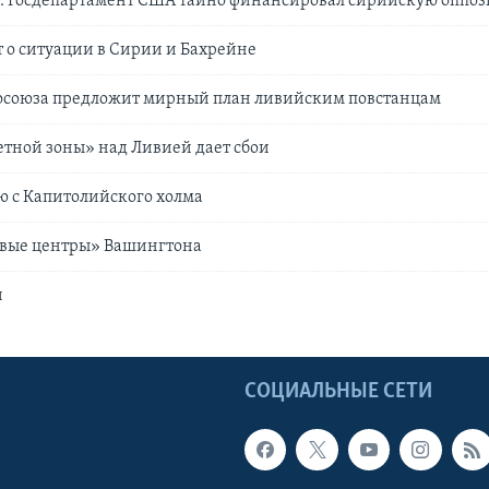
st: Госдепартамент США тайно финансировал сирийскую оппо
 о ситуации в Сирии и Бахрейне
осоюза предложит мирный план ливийским повстанцам
тной зоны» над Ливией дает сбои
ю с Капитолийского холма
овые центры» Вашингтона
и
Ы
СОЦИАЛЬНЫЕ СЕТИ