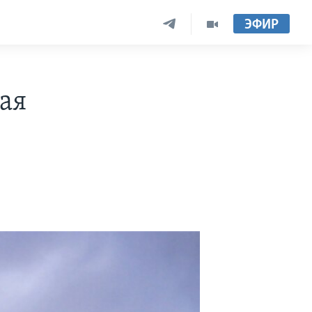
ЭФИР
ая