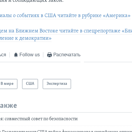
илия и соблюдающих закон.
иалы о событиях в США читайте в рубрике «Америка»
ем на Ближнем Востоке читайте в спецрепортаже «Б
мление к демократии»
ься
Follow us
Распечатать
В мире
США
Экспертиза
также
: совместный совет по безопасности