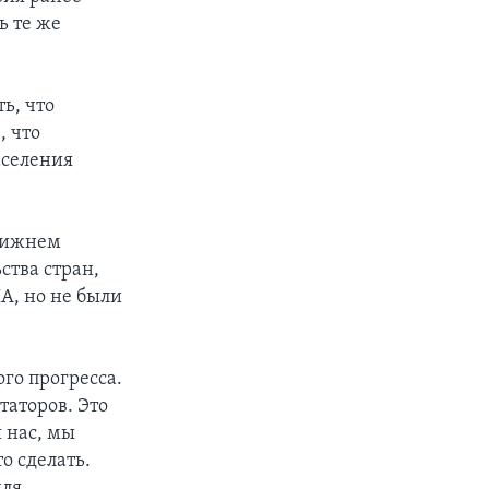
ь те же
ь, что
, что
аселения
Ближнем
ства стран,
, но не были
го прогресса.
таторов. Это
я нас, мы
о сделать.
для