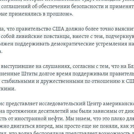
соглашений об обеспечении безопасности и применят
рые применялись в прошлом».
ла, что правительство США должно более точно выяснит
собой ливийские повстанцы, вместе с тем, подчеркнув
лжен поддерживать демократические устремления н
а.
, выступившие на слушаниях, согласны с тем, что на 
иненные Штаты долгое время поддерживали правитель
 стабильными и дружественными по отношению к США
скими.
ис представляет исследовательский Центр американско
 на протяжении десятилетий мы были зависимы от дик
ть от иностранной нефти. Мы знаем, что это плохо дл
жно двигаться вперед, мы просто еще не поняли, как эт
ил, что волна беспорядков представляет возможность 