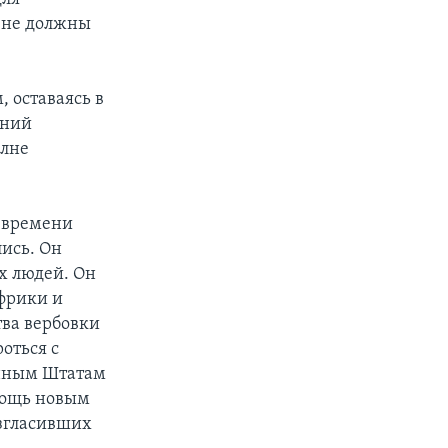
 не должны
 оставаясь в
аний
олне
о времени
лись. Он
х людей. Он
Африки и
тва вербовки
оться с
енным Штатам
омощь новым
озгласивших