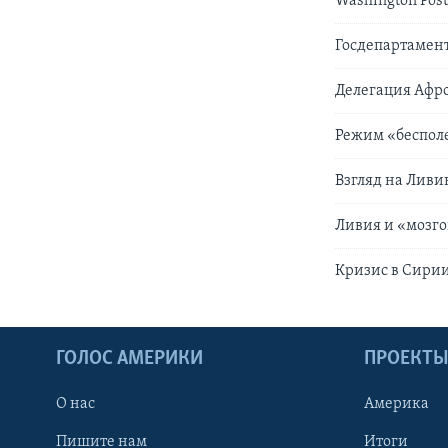
Washington Po
Госдепартамент
Делегация Афр
Режим «бесполе
Взгляд на Ливи
Ливия и «мозг
Кризис в Сири
ГОЛОС АМЕРИКИ
ПРОЕКТ
О нас
Америка
Пишите нам
Итоги