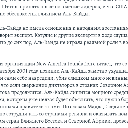
Штатов принять новое поколение лидеров, и что США
но обеспокоены влиянием Аль-Кайды.
Аль-Кайда не имела отношения к народным восстаниям,
оворит эксперт. Кэтулис и другие эксперты в ходе слуш
что до сих пор, Аль-Кайда не играла реальной роли в в
з организации New America Foundation считает, что с
сентября 2001 года позиции Аль-Кайды заметно ухудши
они сами себе навредили, убив слишком много невинны
, что если свержение диктаторов в странах Северной 
тока продолжится, Аль-Кайда лишится мощного средс
й, которым уже нельзя будет объяснить, что нужно бор
анными правительствами. По словам Мадда, Соедин
вно сотрудничать со странами региона и оказывать п
ам стран Ближнего Востока и Северной Африки, пров