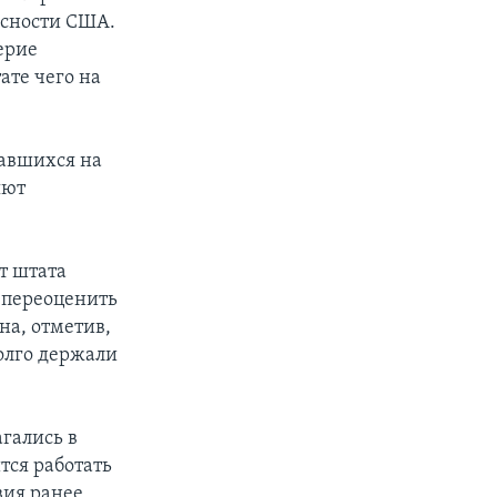
асности США.
ерие
ате чего на
завшихся на
яют
т штата
 переоценить
а, отметив,
долго держали
гались в
тся работать
вия ранее