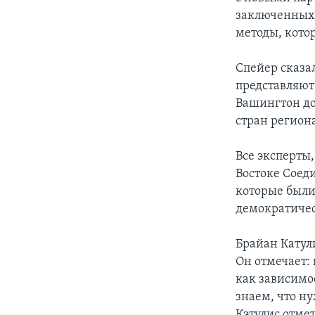
заключенных 
методы, кото
Спейер сказа
представляют 
Вашингтон до
стран регион
Все эксперты
Востоке Соед
которые были
демократиче
Брайан Катул
Он отмечает:
как зависимос
знаем, что ну
Кэтулис отмет