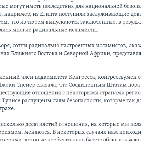
рые могут иметь последствия для национальной безоп
то, например, из Египта поступили заслуживающие дов
том, что из тюрем выпускаются заключенные, в результ
ались многие радикальные исламисты.
воря, сотни радикально настроенных исламистов, ока
ранах Ближнего Востока и Северной Африки, представл
ленный член подкомитета Конгресса, конгрессвумен о
жеки Спейер сказала, что Соединенным Штатам пора
ществующие отношения с некоторыми странами регион
 и Тунисе распущены силы безопасности, которые так 
трахе.
несколько десятилетий отношения, на которые мы пола
роризмом, меняются. В некоторых случаях нам приходи
тнерами, которые необязательно будут соблюдать усло