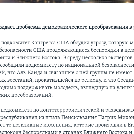
уждает проблемы демократического преобразования в
подкомитет Конгресса США обсудил угрозу, которую м
 безопасности США продолжающиеся беспорядки в цел
ики и Ближнего Востока. В среду несколько экспертов
 сообщили подкомитету по национальной безопасност
ей, что Аль-Кайда и связанные с ней группы не имеют
ых восстаний, прокатившейся по региону, и что Соед
ходимо поддерживать молодежь, вышедшую на улицы
ких преобразований.
 подкомитета по контртеррористической и разведыва
 республиканец из штата Пенсильвания Патрик Михэн 
ует те позитивные изменения, которые произошли в Ег
беспокоен беспорядками в странах Ближнего Востока и