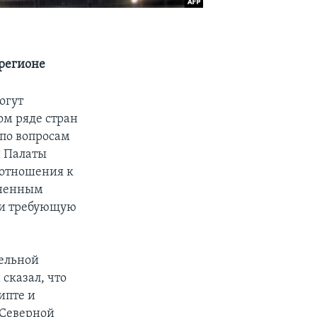
 регионе
огут
ом ряде стран
 по вопросам
и Палаты
 отношения к
иненным
 и требующую
тельной
сказал, что
ипте и
 Северной