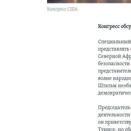
Конгресс США
Конгресс обс
Специальный 
представлять
Северной Афр
безопасности
представител
волне народн
Штатам необ
демократичес
Председатель
деятельности
он приветств
Тунисе, но о