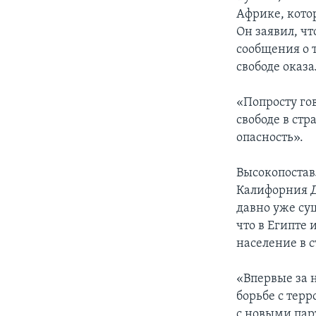
Африке, кото
Он заявил, ч
сообщения о 
свободе оказ
«Попросту го
свободе в ст
опасность».
Высокопостав
Калифорния Д
давно уже су
что в Египте
население в с
«Впервые за 
борьбе с тер
с новыми пар