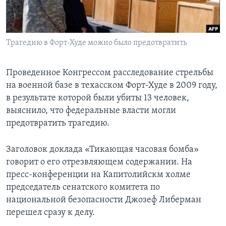
Learning English
Трагедию в Форт-Худе можно было предотвратить
СОЦИАЛЬНЫЕ СЕТИ
Проведенное Конгрессом расследование стрельбы
на военной базе в техасском Форт-Худе в 2009 году,
Языки
в результате которой были убиты 13 человек,
выяснило, что федеральные власти могли
предотвратить трагедию.
Заголовок доклада «Тикающая часовая бомба»
говорит о его отрезвляющем содержании. На
пресс-конференции на Капитолийскм холме
председатель сенатского комитета по
национальной безопасности Джозеф Либерман
перешел сразу к делу.