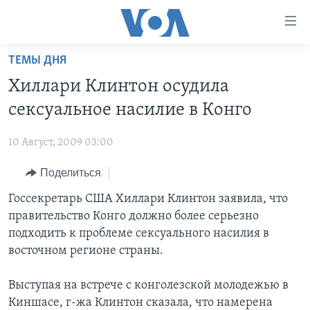
Линки
доступности
Перейти
ТЕМЫ ДНЯ
на
ГЛАВНОЕ
Хиллари Клинтон осудила
основной
ПРОГРАММЫ
контент
сексуальное насилие в Конго
ПРОЕКТЫ
Перейти
АМЕРИКА
к
10 Август, 2009 03:00
ЭКСПЕРТИЗА
НОВОСТИ ЗА МИНУТУ
УЧИМ АНГЛИЙСКИЙ
основной
Поделиться
ИНТЕРВЬЮ
ИТОГИ
НАША АМЕРИКАНСКАЯ ИСТОРИЯ
навигации
Перейти
ФАКТЫ ПРОТИВ ФЕЙКОВ
Госсекретарь США Хиллари Клинтон заявила, что
ПОЧЕМУ ЭТО ВАЖНО?
А КАК В АМЕРИКЕ?
в
правительство Конго должно более серьезно
ЗА СВОБОДУ ПРЕССЫ
ДИСКУССИЯ VOA
АРТЕФАКТЫ
поиск
подходить к проблеме сексуального насилия в
УЧИМ АНГЛИЙСКИЙ
ДЕТАЛИ
АМЕРИКАНСКИЕ ГОРОДКИ
восточном регионе страны.
ВИДЕО
НЬЮ-ЙОРК NEW YORK
ТЕСТЫ
Выступая на встрече с конголезской молодежью в
ПОДПИСКА НА НОВОСТИ
АМЕРИКА. БОЛЬШОЕ ПУТЕШЕСТВИЕ
Киншасе, г-жа Клинтон сказала, что намерена