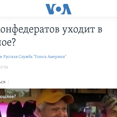
конфедератов уходит в
ое?
в
Русская Служба "Голоса Америки"
20:56
ься
рошлое?