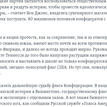
ацкие партии пытаются воспользоваться общественным
еркви и раздуть истерию, чтобы провести идеологичес
ры, – считает Бен Джонс, владелец сувенирного магаз
так поступать. 80 миллионов потомков конфедератов с
и акции протеста, как за сохранение, так и за отмен
о символа южан, имеют место почти на всем протяжен
 Флориды, и далеко не всегда проходят мирно. Руков
ате Теннесси до того было напугано растущим напряже
иносить и выставлять в школе не только конфедератски
ный, звездно-полосатый флаг США. Но тут они, пожалу
.
казать дальнейшую судьбу флага Конфедерации. В на
анской истории в Вашингтоне, государственному фла
ая экспозиция с отдельным залом. А вот знамя бывшего
еского юга, как сообщили Русской службе «Голоса Аме