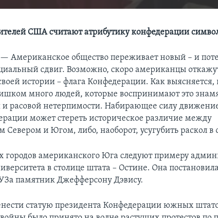
ителей США считают атрибутику конфедерации симво
 —
Американское общество переживает новый – и пот
оциальный сдвиг. Возможно, скоро американцы откажут
 своей истории – флага Конфедерации. Как выясняется,
ишком много людей, которые воспринимают это знамя
 и расовой нетерпимости. Набирающее силу движение 
ерации может стереть историческое различие между
 Севером и Югом, либо, наоборот, усугубить раскол в 
х городов американского Юга следуют примеру адми
иверситета в столице штата – Остине. Она постановила
УЗа памятник Джефферсону Дэвису.
нести статую президента Конфедерации южных штато
войны было принято на волне растущих протестов по 