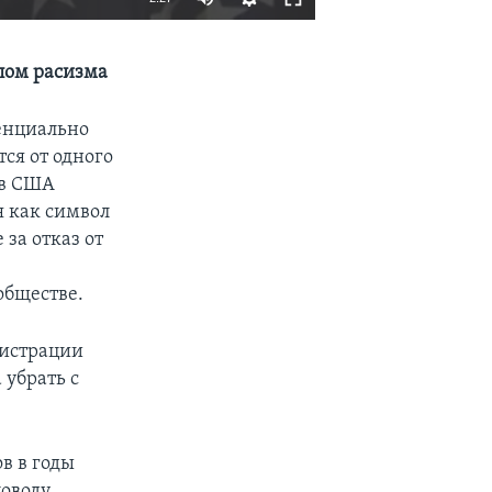
EMBED
SHARE
лом расизма
енциально
ся от одного
 в США
 как символ
за отказ от
обществе.
нистрации
 убрать с
в в годы
поводу