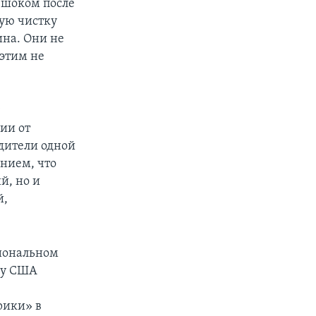
 шоком после
кую чистку
ина. Они не
 этим не
у
ии от
одители одной
нием, что
й, но и
й,
циональном
гу США
рики» в