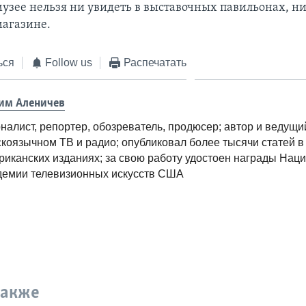
музее нельзя ни увидеть в выставочных павильонах, ни
агазине.
ься
Follow us
Распечатать
им Аленичев
налист, репортер, обозреватель, продюсер; автор и ведущи
скоязычном ТВ и радио; опубликовал более тысячи статей в
риканских изданиях; за свою работу удостоен награды Нац
демии телевизионных искусств США
также