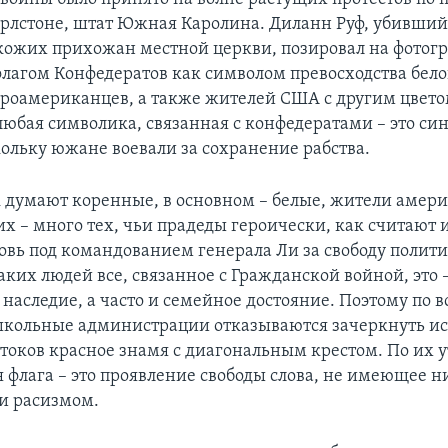
арлстоне, штат Южная Каролина. Диланн Руф, убивший
кожих прихожан местной церкви, позировал на фотогр
флагом Конфедератов как символом превосходства бело
оамериканцев, а также жителей США с другим цвето
 любая символика, связанная с конфедератами – это с
кольку южане воевали за сохранение рабства.
к думают коренные, в основном – белые, жители амер
их – много тех, чьи прадеды героически, как считают 
овь под командованием генерала Ли за свободу полит
аких людей все, связанное с Гражданской войной, это 
наследие, а часто и семейное достояние. Поэтому по 
школьные администрации отказываются зачеркнуть ис
штоков красное знамя с диагональным крестом. По их
 флага – это проявление свободы слова, не имеющее н
ли расизмом.