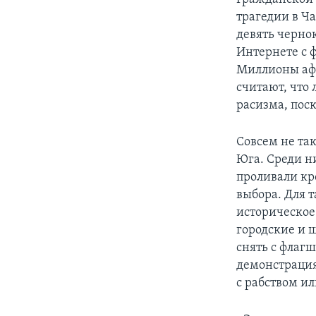
трагедии в Ч
девять черно
Интернете с 
Миллионы афр
считают, что
расизма, пос
Совсем не та
Юга. Среди н
проливали кр
выбора. Для т
историческое 
городские и 
снять с флаг
демонстрация
с рабством и