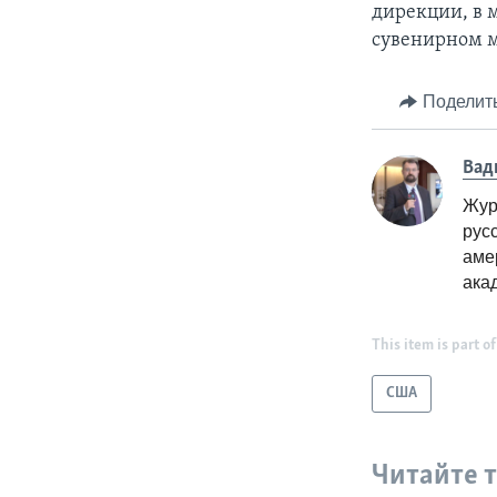
дирекции, в 
сувенирном м
Поделит
Вад
Жур
рус
аме
ака
This item is part of
США
Читайте 