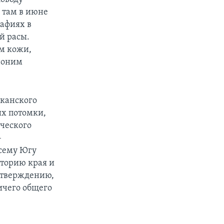
 там в июне
афиях в
й расы.
м кожи,
иноним
иканского
их потомки,
ического
–
всему Югу
торию края и
 утверждению,
ичего общего