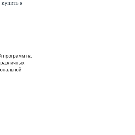
 купить в
й программ на
 различных
иональной