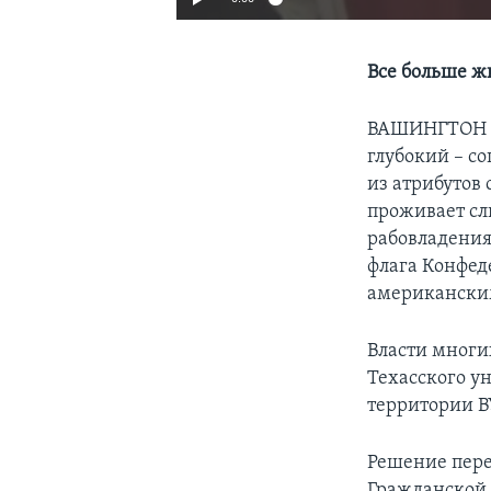
Все больше ж
ВАШИНГТОН
глубокий – с
из атрибутов
проживает сл
рабовладения
флага Конфед
американским
Власти многи
Техасского ун
территории В
Решение пере
Гражданской 