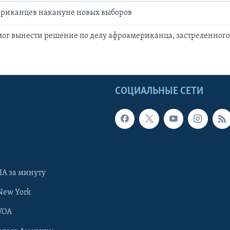
ериканцев накануне новых выборов
мог вынести решение по делу афроамериканца, застреленног
Ы
СОЦИАЛЬНЫЕ СЕТИ
А за минуту
New York
VOA