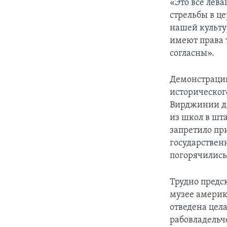
«Это все лев
стрельбы в ц
нашей культу
имеют права 
согласны».
Демонстрации 
историческог
Вирджинии до
из школ в шт
запретило пр
государствен
погорячились
Трудно предс
музее америк
отведена цел
рабовладельч