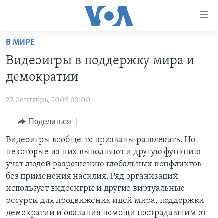
Линки
доступности
Перейти
В МИРЕ
на
ГЛАВНОЕ
Видеоигры в поддержку мира и
основной
ПРОГРАММЫ
контент
демократии
ПРОЕКТЫ
Перейти
АМЕРИКА
к
22 Сентябрь, 2009 03:00
ЭКСПЕРТИЗА
НОВОСТИ ЗА МИНУТУ
УЧИМ АНГЛИЙСКИЙ
основной
Поделиться
ИНТЕРВЬЮ
ИТОГИ
НАША АМЕРИКАНСКАЯ ИСТОРИЯ
навигации
Перейти
ФАКТЫ ПРОТИВ ФЕЙКОВ
Видеоигры вообще-то призваны развлекать. Но
ПОЧЕМУ ЭТО ВАЖНО?
А КАК В АМЕРИКЕ?
в
некоторые из них выполняют и другую функцию –
ЗА СВОБОДУ ПРЕССЫ
ДИСКУССИЯ VOA
АРТЕФАКТЫ
поиск
учат людей разрешению глобальных конфликтов
УЧИМ АНГЛИЙСКИЙ
ДЕТАЛИ
АМЕРИКАНСКИЕ ГОРОДКИ
без применения насилия. Ряд организаций
использует видеоигры и другие виртуальные
ВИДЕО
НЬЮ-ЙОРК NEW YORK
ТЕСТЫ
ресурсы для продвижения идей мира, поддержки
ПОДПИСКА НА НОВОСТИ
АМЕРИКА. БОЛЬШОЕ ПУТЕШЕСТВИЕ
демократии и оказания помощи пострадавшим от