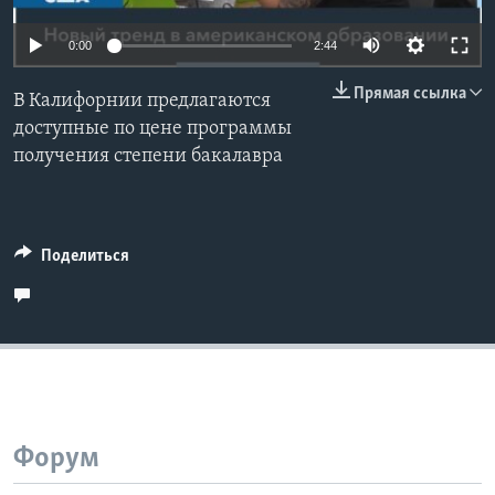
Learning English
0:00
2:44
Прямая ссылка
СОЦИАЛЬНЫЕ СЕТИ
В Калифорнии предлагаются
доступные по цене программы
получения степени бакалавра
Языки
Поделиться
Форум