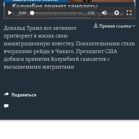
Learning English
Auto
0:00
3:31
240p
Прямая ссылка
СОЦИАЛЬНЫЕ СЕТИ
Дональд Трамп все активнее
360p
притворяет в жизнь свою
иммиграционную повестку. Показательными стали
480p
Auto
240p
360p
480p
вчерашние рейды в Чикаго. Президент США
720p
Языки
добился принятия Колумбией самолетов с
720p
1080p
1080p
высылаемыми мигрантами
Поделиться