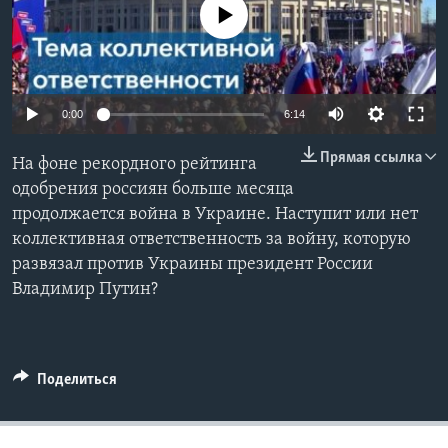
No media source currently available
Learning English
СОЦИАЛЬНЫЕ СЕТИ
0:00
6:14
Прямая ссылка
На фоне рекордного рейтинга
Языки
одобрения россиян больше месяца
продолжается война в Украине. Наступит или нет
коллективная ответственность за войну, которую
развязал против Украины президент России
Владимир Путин?
Поделиться